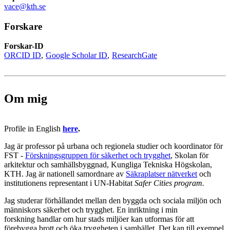
vace@kth.se
Forskare
Forskar-ID
ORCID ID
Google Scholar ID
ResearchGate
Om mig
Profile in English
here
.
Jag är professor på urbana och regionela studier och koordinator för
FST -
Förskningsgruppen för säkerhet och trygghet
, Skolan för
arkitektur och samhällsbyggnad, Kungliga Tekniska Högskolan,
KTH. Jag är nationell samordnare av
Säkraplatser nätverket
och
institutionens representant i UN-Habitat
Safer Cities program.
Jag studerar förhållandet mellan den byggda och sociala miljön och
människors säkerhet och trygghet. En inriktning i min
forskning handlar om hur stads miljöer kan utformas för att
förebygga brott och öka tryggheten i samhället. Det kan till exempel