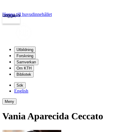
Hoppa till huvudinnehållet
Logga in
kth.se
Utbildning
Forskning
Samverkan
Om KTH
Bibliotek
Sök
English
Meny
Vania Aparecida Ceccato