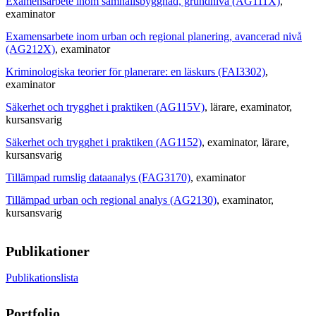
Examensarbete inom samhällsbyggnad, grundnivå (AG111X)
,
examinator
Examensarbete inom urban och regional planering, avancerad nivå
(AG212X)
, examinator
Kriminologiska teorier för planerare: en läskurs (FAI3302)
,
examinator
Säkerhet och trygghet i praktiken (AG115V)
, lärare
, examinator
,
kursansvarig
Säkerhet och trygghet i praktiken (AG1152)
, examinator
, lärare
,
kursansvarig
Tillämpad rumslig dataanalys (FAG3170)
, examinator
Tillämpad urban och regional analys (AG2130)
, examinator
,
kursansvarig
Publikationer
Publikationslista
Portfolio