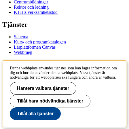
Centrumbildningar
Rektor och ledning
KTH:s verksamhetsstöd
Tjänster
Schema
Kurs- och programkatalogen
Lärplattformen Canvas
Webbmejl
Kontakt
Denna webbplats använder tjänster som kan lagra information om
dig och hur du använder denna webbplats. Vissa tjänster är
KTH
nödvändiga för att webbplatsen ska fungera och andra är valbara.
100 44 Stockholm
+46 8 790 60 00
Hantera valbara tjänster
Kontakta KTH
Tillåt bara nödvändiga tjänster
Jobba på KTH
Press och media
Faktura och betalning KTH
Tillåt alla tjänster
Om KTH:s webbplatser
Tillgänglighetsredogörelse