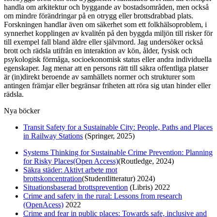
handla om arkitektur och byggande av bostadsområden, men också
om mindre förändringar på en otrygg eller brottsdrabbad plats.
Forskningen handlar även om säkerhet som ett folkhälsoproblem, i
synnerhet kopplingen av kvalitén på den byggda miljön till risker för
till exempel fall bland äldre eller självmord. Jag undersöker också
brott och rädsla utifrån en interaktion av kön, ålder, fysisk och
psykologisk förmåga, socioekonomisk status eller andra individuella
egenskaper. Jag menar att en persons rätt till säkra offentliga platser
är (in)direkt beroende av samhällets normer och strukturer som
antingen främjar eller begränsar friheten att röra sig utan hinder eller
rädsla.
Nya böcker
Transit Safety for a Sustainable City: People, Paths and Places
in Railway Stations
(Springer, 2025)
Systems Thinking for Sustainable Crime Prevention: Planning
for Risky Places(Open Access)
(Routledge, 2024)
Säkra städer: Aktivt arbete mot
brottskoncentration
(Studentlitteratur) 2024)
Situationsbaserad brottsprevention
(Libris) 2022
Crime and safety in the rural: Lessons from research
(OpenAcess)
2022
Crime and fear in public places: Towards safe, inclusive and