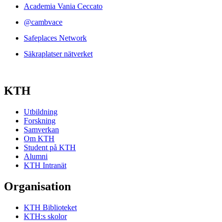
Academia Vania Ceccato
@cambvace
Safeplaces Network
Säkraplatser nätverket
KTH
Utbildning
Forskning
Samverkan
Om KTH
Student på KTH
Alumni
KTH Intranät
Organisation
KTH Biblioteket
KTH:s skolor