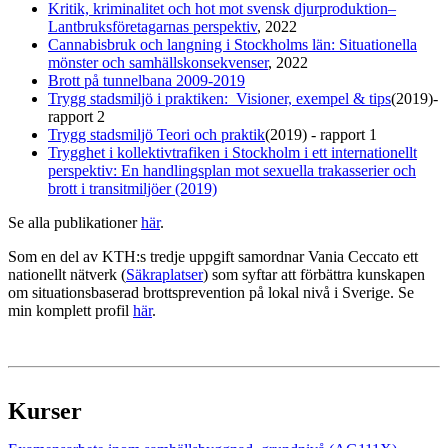
Kritik, kriminalitet och hot mot svensk djurproduktion–
Lantbruksföretagarnas perspektiv
, 2022
Cannabisbruk och langning i Stockholms län: Situationella
mönster och samhällskonsekvenser
, 2022
Brott på tunnelbana 2009-2019
Trygg stadsmiljö i praktiken: Visioner, exempel & tips
(2019)-
rapport 2
Trygg stadsmiljö Teori och praktik
(2019) - rapport 1
Trygghet i kollektivtrafiken i Stockholm i ett internationellt
perspektiv: En handlingsplan mot sexuella trakasserier och
brott i transitmiljöer (2019)
Se alla publikationer
här
.
Som en del av KTH:s tredje uppgift samordnar Vania Ceccato ett
nationellt nätverk (
Säkraplatser
) som syftar att förbättra kunskapen
om situationsbaserad brottsprevention på lokal nivå i Sverige. Se
min komplett profil
här
.
Kurser