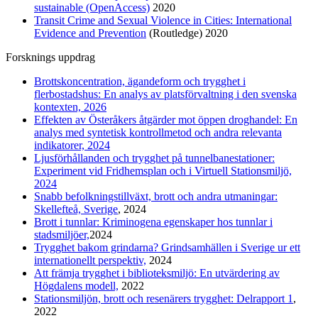
sustainable (OpenAccess)
2020
Transit Crime and Sexual Violence in Cities: International
Evidence and Prevention
(Routledge) 2020
Forsknings uppdrag
Brottskoncentration, ägandeform och trygghet i
flerbostadshus: En analys av platsförvaltning i den svenska
kontexten, 2026
Effekten av Österåkers åtgärder mot öppen droghandel: En
analys med syntetisk kontrollmetod och andra relevanta
indikatorer, 2024
Ljusförhållanden och trygghet på tunnelbanestationer:
Experiment vid Fridhemsplan och i Virtuell Stationsmiljö,
2024
Snabb befolkningstillväxt, brott och andra utmaningar:
Skellefteå, Sverige
, 2024
Brott i tunnlar: Kriminogena egenskaper hos tunnlar i
stadsmiljöer,
2024
Trygghet bakom grindarna? Grindsamhällen i Sverige ur ett
internationellt perspektiv,
2024
Att främja trygghet i biblioteksmiljö: En utvärdering av
Högdalens modell,
2022
Stationsmiljön, brott och resenärers trygghet: Delrapport 1
,
2022