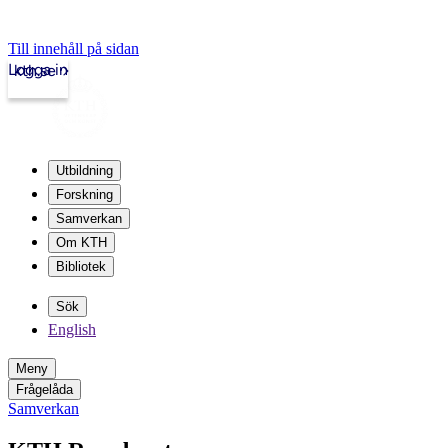
Till innehåll på sidan
Logga in
kth.se
Utbildning
Forskning
Samverkan
Om KTH
Bibliotek
Sök
English
Meny
Frågelåda
Samverkan