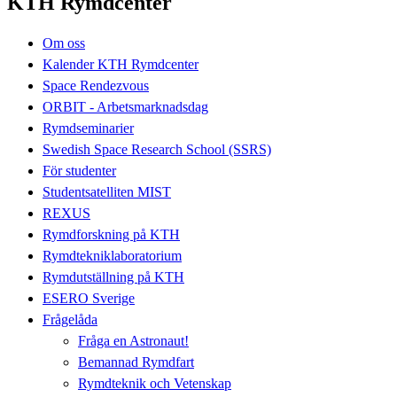
KTH Rymdcenter
Om oss
Kalender KTH Rymdcenter
Space Rendezvous
ORBIT - Arbetsmarknadsdag
Rymdseminarier
Swedish Space Research School (SSRS)
För studenter
Studentsatelliten MIST
REXUS
Rymdforskning på KTH
Rymdtekniklaboratorium
Rymdutställning på KTH
ESERO Sverige
Frågelåda
Fråga en Astronaut!
Bemannad Rymdfart
Rymdteknik och Vetenskap