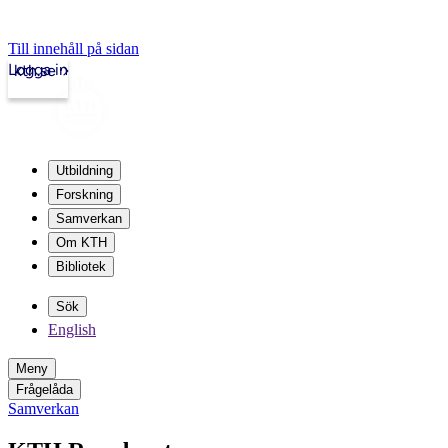
Till innehåll på sidan
Logga in
kth.se
Utbildning
Forskning
Samverkan
Om KTH
Bibliotek
Sök
English
Meny
Frågelåda
Samverkan