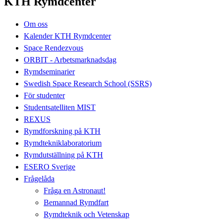
KTH Rymdcenter
Om oss
Kalender KTH Rymdcenter
Space Rendezvous
ORBIT - Arbetsmarknadsdag
Rymdseminarier
Swedish Space Research School (SSRS)
För studenter
Studentsatelliten MIST
REXUS
Rymdforskning på KTH
Rymdtekniklaboratorium
Rymdutställning på KTH
ESERO Sverige
Frågelåda
Fråga en Astronaut!
Bemannad Rymdfart
Rymdteknik och Vetenskap