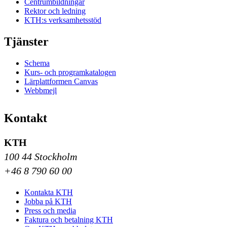
Centrumbildningar
Rektor och ledning
KTH:s verksamhetsstöd
Tjänster
Schema
Kurs- och programkatalogen
Lärplattformen Canvas
Webbmejl
Kontakt
KTH
100 44 Stockholm
+46 8 790 60 00
Kontakta KTH
Jobba på KTH
Press och media
Faktura och betalning KTH