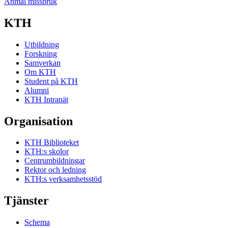
Anmäl missbruk
KTH
Utbildning
Forskning
Samverkan
Om KTH
Student på KTH
Alumni
KTH Intranät
Organisation
KTH Biblioteket
KTH:s skolor
Centrumbildningar
Rektor och ledning
KTH:s verksamhetsstöd
Tjänster
Schema