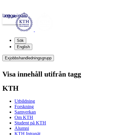
Logga in
kth.se
Sök
English
Exjobbshandledningsgrupp
Visa innehåll utifrån tagg
KTH
Utbildning
Forskning
Samverkan
Om KTH
Student på KTH
Alumni
KTH Intranät