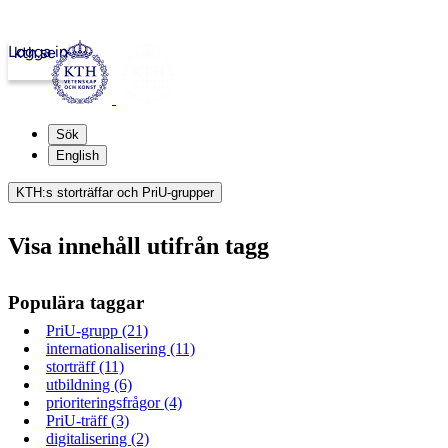
Logga in
kth.se
Sök
English
KTH:s storträffar och PriU-grupper
Visa innehåll utifrån tagg
Populära taggar
PriU-grupp (21)
internationalisering (11)
storträff (11)
utbildning (6)
prioriteringsfrågor (4)
PriU-träff (3)
digitalisering (2)