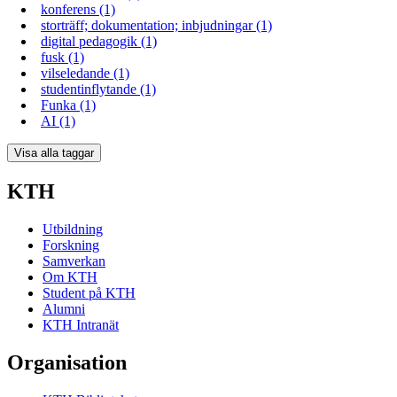
konferens (1)
storträff; dokumentation; inbjudningar (1)
digital pedagogik (1)
fusk (1)
vilseledande (1)
studentinflytande (1)
Funka (1)
AI (1)
Visa alla taggar
KTH
Utbildning
Forskning
Samverkan
Om KTH
Student på KTH
Alumni
KTH Intranät
Organisation