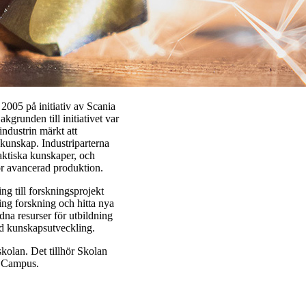
05 på initiativ av Scania
unden till initiativet var
industrin märkt att
 kunskap. Industriparterna
aktiska kunskaper, och
ör avancerad produktion.
ing till forskningsprojekt
ing forskning och hitta nya
dna resurser för utbildning
ad kunskapsutveckling.
kolan. Det tillhör Skolan
H Campus.