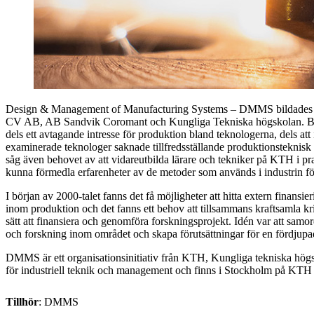
Design & Management of Manufacturing Systems – DMMS bildades 20
CV AB, AB Sandvik Coromant och Kungliga Tekniska högskolan. Bakgr
dels ett avtagande intresse för produktion bland teknologerna, dels att 
examinerade teknologer saknade tillfredsställande produktionsteknisk
såg även behovet av att vidareutbilda lärare och tekniker på KTH i pr
kunna förmedla erfarenheter av de metoder som används i industrin f
I början av 2000-talet fanns det få möjligheter att hitta extern finansier
inom produktion och det fanns ett behov att tillsammans kraftsamla kr
sätt att finansiera och genomföra forskningsprojekt. Idén var att samor
och forskning inom området och skapa förutsättningar för en fördjup
DMMS är ett organisationsinitiativ från KTH, Kungliga tekniska högs
för industriell teknik och management och finns i Stockholm på KT
Tillhör
: DMMS