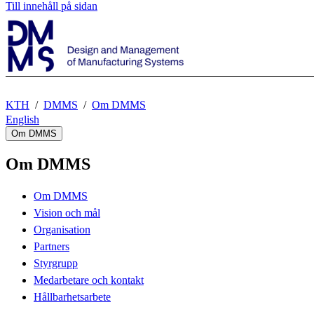
Till innehåll på sidan
KTH
DMMS
Om DMMS
English
Om DMMS
Om DMMS
Om DMMS
Vision och mål
Organisation
Partners
Styrgrupp
Medarbetare och kontakt
Hållbarhetsarbete