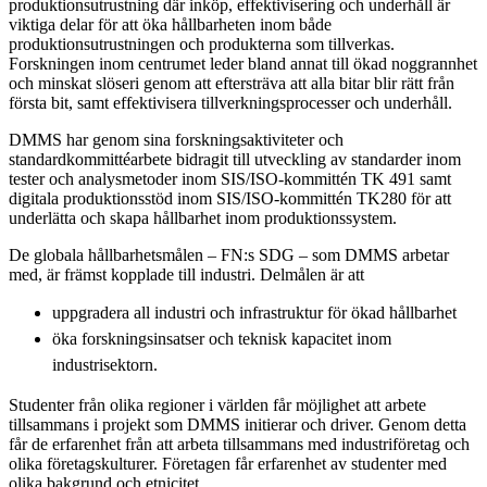
produktionsutrustning där inköp, effektivisering och underhåll är
viktiga delar för att öka hållbarheten inom både
produktionsutrustningen och produkterna som tillverkas.
Forskningen inom centrumet leder bland annat till ökad noggrannhet
och minskat slöseri genom att eftersträva att alla bitar blir rätt från
första bit, samt effektivisera tillverkningsprocesser och underhåll.
DMMS har genom sina forskningsaktiviteter och
standardkommittéarbete bidragit till utveckling av standarder inom
tester och analysmetoder inom SIS/ISO-kommittén TK 491 samt
digitala produktionsstöd inom SIS/ISO-kommittén TK280 för att
underlätta och skapa hållbarhet inom produktionssystem.
De globala hållbarhetsmålen – FN:s SDG – som DMMS arbetar
med, är främst kopplade till industri. Delmålen är att
uppgradera all industri och infrastruktur för ökad hållbarhet
öka forskningsinsatser och teknisk kapacitet inom
industrisektorn.
Studenter från olika regioner i världen får möjlighet att arbete
tillsammans i projekt som DMMS initierar och driver. Genom detta
får de erfarenhet från att arbeta tillsammans med industriföretag och
olika företagskulturer. Företagen får erfarenhet av studenter med
olika bakgrund och etnicitet.