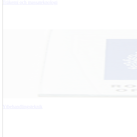
Träkemi och massateknologi
Ytbehandlingsteknik