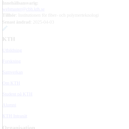
Innehållsansvarig:
webmaster@cbh.kth.se
Tillhör
: Institutionen för fiber- och polymerteknologi
Senast ändrad
:
2025-04-03
KTH
Utbildning
Forskning
Samverkan
Om KTH
Student på KTH
Alumni
KTH Intranät
Organisation