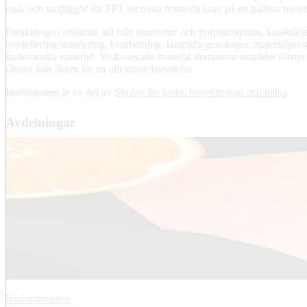
unik och möjliggör för FPT att möta framtida krav på en hållbar mater
Forskningen omfattar allt från monomer och polymersyntes, karaktäris
modellering/simulering, bearbetning, långtidsegenskaper, materialprest
funktionella material. Vedbaserade material dominerar området förny
råvara från åkern får en allt större betydelse.
Institutionen är en del av
Skolan för kemi, bioteknologi och hälsa
.
Avdelningar
Biokompositer