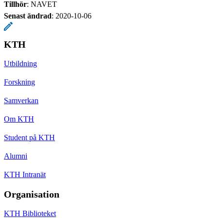
Tillhör
: NAVET
Senast ändrad
:
2020-10-06
KTH
Utbildning
Forskning
Samverkan
Om KTH
Student på KTH
Alumni
KTH Intranät
Organisation
KTH Biblioteket