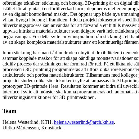
oförenliga tekniker: stickning och betong. 3D-printing är en digital t
istället för att gjutas i en förtillverkad form, deponeras utefter en pr
av en digitalt kontrollerad maskin. Det öppnar upp både nya utmaning
vi kan bygga i betong i framtiden. I detta projekt fokuserar vi specifi
tillverkningsprocess kan användas för att förvandla ett hittills massivt o
uppvisa intrikata materialstrukturer som tidigare varit helt otänkbara 
begränsningar. För detta syfte tar vi inspiration från stickning - ett ha
av att skapa komplexa materialstrukturer utav ett kontinuerligt filamen
Inom stickning har man i århundraden utnyttjat flexibiliteten i den en
sammankopplade maskor för att skapa oändliga mönstervariationer so
additiv process där stickningen tar form rad för rad. På ett liknande sä
processen i 3D-printning programmeras att utföra olika rörelsemönster 
artikulerade och porösa materialstrukturer. Tillsammans med kolleg
projektet studera olika sticktekniker i syfte att anpassas för 3D-printin
prototyper 3D-printade i lera. Resultaten kommer att bidra till utveckli
interface i syfte att mönster ska kunna programmeras och automatiskt öv
tillverkningsinstruktioner för 3D-printmaskinen.
Team
Helena Westerlind, KTH,
helena.westerlind@arch.kth.se
.
Ulrika Mårtensson, Konstfack.