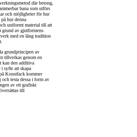
illverkningsmetod där betong,
ogrammerbar bana som utförs
ar och möjligheter för hur
kt på hur denna
ch uniformt material till att
på grund av gjutformens
ntverk med en lång tradition
t.
kla grundprincipen av
m tillverkas genom en
tt kan den additiva
i syfte att skapa
or på Konstfack kommer
g och testa dessa i form av
ngen av ett grafiskt
ersättas till