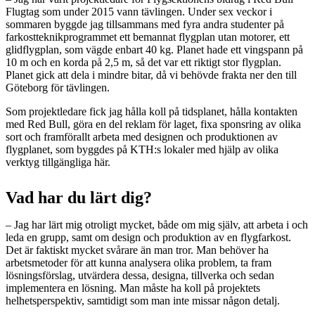
Flugtag som under 2015 vann tävlingen. Under sex veckor i
sommaren byggde jag tillsammans med fyra andra studenter på
farkostteknikprogrammet ett bemannat flygplan utan motorer, ett
glidflygplan, som vägde enbart 40 kg. Planet hade ett vingspann på
10 m och en korda på 2,5 m, så det var ett riktigt stor flygplan.
Planet gick att dela i mindre bitar, då vi behövde frakta ner den till
Göteborg för tävlingen.
Som projektledare fick jag hålla koll på tidsplanet, hålla kontakten
med Red Bull, göra en del reklam för laget, fixa sponsring av olika
sort och framförallt arbeta med designen och produktionen av
flygplanet, som byggdes på KTH:s lokaler med hjälp av olika
verktyg tillgängliga här.
Vad har du lärt dig?
– Jag har lärt mig otroligt mycket, både om mig själv, att arbeta i och
leda en grupp, samt om design och produktion av en flygfarkost.
Det är faktiskt mycket svårare än man tror. Man behöver ha
arbetsmetoder för att kunna analysera olika problem, ta fram
lösningsförslag, utvärdera dessa, designa, tillverka och sedan
implementera en lösning. Man måste ha koll på projektets
helhetsperspektiv, samtidigt som man inte missar någon detalj.