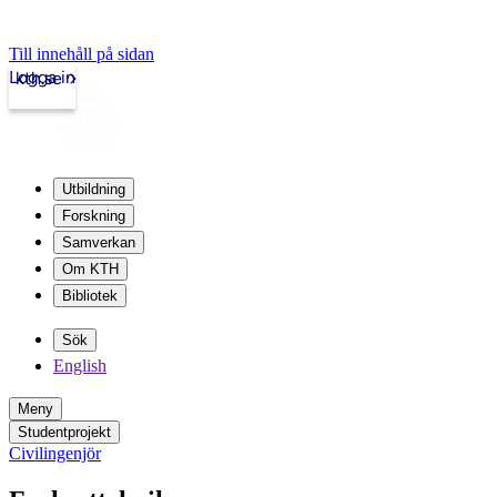
Till innehåll på sidan
Logga in
kth.se
Utbildning
Forskning
Samverkan
Om KTH
Bibliotek
Sök
English
Meny
Studentprojekt
Civilingenjör