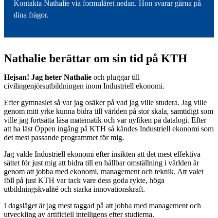
Kontakta Nathalie via formuläret nedan. Hon svarar gärna på
dina frågor.
Nathalie berättar om sin tid på KTH
Hejsan! Jag heter Nathalie
och pluggar till
civilingenjörsutbildningen inom Industriell ekonomi.
Efter gymnasiet så var jag osäker på vad jag ville studera. Jag ville
genom mitt yrke kunna bidra till världen på stor skala, samtidigt som
ville jag fortsätta läsa matematik och var nyfiken på datalogi. Efter
att ha läst Öppen ingång på KTH så kändes Industriell ekonomi som
det mest passande programmet för mig.
Jag valde Industriell ekonomi efter insikten att det mest effektiva
sättet för just mig att bidra till en hållbar omställning i världen är
genom att jobba med ekonomi, management och teknik. Att valet
föll på just KTH var tack vare dess goda rykte, höga
utbildningskvalité och starka innovationskraft.
I dagsläget är jag mest taggad på att jobba med management och
utveckling av artificiell intelligens efter studierna.