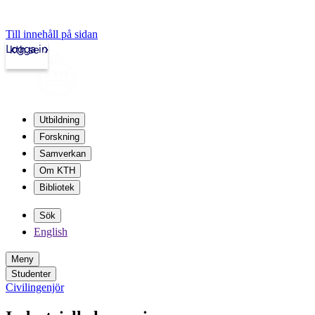
Till innehåll på sidan
Logga in
kth.se
Utbildning
Forskning
Samverkan
Om KTH
Bibliotek
Sök
English
Meny
Studenter
Civilingenjör