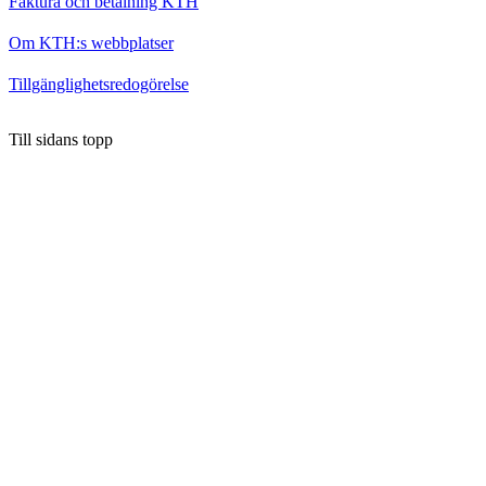
Faktura och betalning KTH
Om KTH:s webbplatser
Tillgänglighetsredogörelse
Till sidans topp