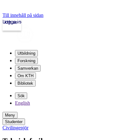
Till innehåll på sidan
Logga in
kth.se
Utbildning
Forskning
Samverkan
Om KTH
Bibliotek
Sök
English
Meny
Studenter
Civilingenjör