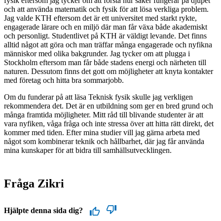
fysik eftersom jag tycker om att förstå hur saker fungerar på djupet
och att använda matematik och fysik för att lösa verkliga problem.
Jag valde KTH eftersom det är ett universitet med starkt rykte,
engagerade lärare och en miljö där man får växa både akademiskt
och personligt. Studentlivet på KTH är väldigt levande. Det finns
alltid något att göra och man träffar många engagerade och nyfikna
människor med olika bakgrunder. Jag tycker om att plugga i
Stockholm eftersom man får både stadens energi och närheten till
naturen. Dessutom finns det gott om möjligheter att knyta kontakter
med företag och hitta bra sommarjobb.
Om du funderar på att läsa Teknisk fysik skulle jag verkligen
rekommendera det. Det är en utbildning som ger en bred grund och
många framtida möjligheter. Mitt råd till blivande studenter är att
vara nyfiken, våga fråga och inte stressa över att hitta rätt direkt, det
kommer med tiden. Efter mina studier vill jag gärna arbeta med
något som kombinerar teknik och hållbarhet, där jag får använda
mina kunskaper för att bidra till samhällsutvecklingen.
Fråga Zikri
Hjälpte denna sida dig?