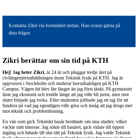
Kontakta Zikri via formuläret nedan. Han svarar gärna på
dina frågor.
Zikri berättar om sin tid på KTH
Hej! Jag heter Zikri
, är 24 år och pluggar tredje året på
civilingenjörsutbildningen inom Teknisk fysik på KTH. Jag är
uppvuxen i Stockholm och studerar huvudsakligen på KTH
Campus. Vägen hit blev lite längre än jag först tänkt. På gymnasiet
läste jag ekonomi och trodde länge att jag ville bli jurist, men mot
slutet började jag tveka. Efter studenten jobbade jag ett tag för att
fundera på vad jag egentligen ville göra och insåg att jag drogs mer
mot teknik och problemlösning.
En vän som gick Tekniskt basår berättade om sina studier, vilket
väckte mitt intresse. Jag sökte till basåret, gick vidare till öppen
ingång och hittade till slut rätt på Teknisk fysik. Jag valde Teknisk