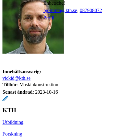
Enhetschef
bjornmm@kth.se
,
08790
8072
Profil
Innehållsansvarig:
vickid@kth.se
Tillhör
: Maskinkonstruktion
Senast ändrad
:
2023-10-16
KTH
Utbildning
Forskning