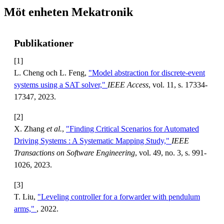
Möt enheten Mekatronik
Publikationer
[1]
L. Cheng och L. Feng,
"Model abstraction for discrete-event
systems using a SAT solver,"
IEEE Access
, vol. 11, s. 17334-
17347, 2023.
[2]
X. Zhang
et al.
,
"Finding Critical Scenarios for Automated
Driving Systems : A Systematic Mapping Study,"
IEEE
Transactions on Software Engineering
, vol. 49, no. 3, s. 991-
1026, 2023.
[3]
T. Liu,
"Leveling controller for a forwarder with pendulum
arms,"
, 2022.