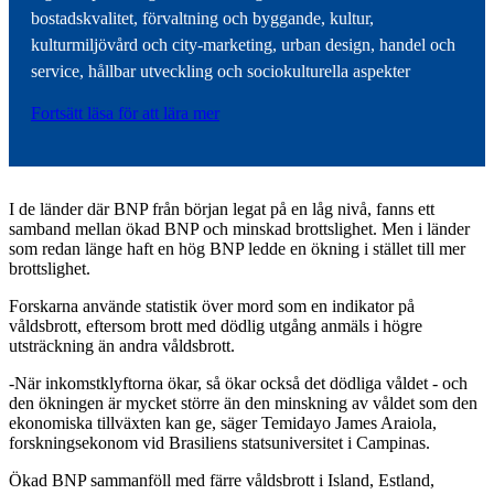
bostadskvalitet, förvaltning och byggande, kultur,
kulturmiljövård och city-marketing, urban design, handel och
service, hållbar utveckling och sociokulturella aspekter
Fortsätt läsa för att lära mer
I de länder där BNP från början legat på en låg nivå, fanns ett
samband mellan ökad BNP och minskad brottslighet. Men i länder
som redan länge haft en hög BNP ledde en ökning i stället till mer
brottslighet.
Forskarna använde statistik över mord som en indikator på
våldsbrott, eftersom brott med dödlig utgång anmäls i högre
utsträckning än andra våldsbrott.
-När inkomstklyftorna ökar, så ökar också det dödliga våldet - och
den ökningen är mycket större än den minskning av våldet som den
ekonomiska tillväxten kan ge, säger Temidayo James Araiola,
forskningsekonom vid Brasiliens statsuniversitet i Campinas.
Ökad BNP sammanföll med färre våldsbrott i Island, Estland,