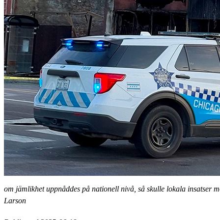
om jämlikhet uppnåddes på nationell nivå, så skulle lokala insatser mo
Larson