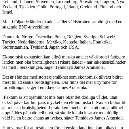
Lettland, Litauen, Slovenien, Luxemburg, Slovakien, Ungern, Nya
Zeeland, Tjeckien, Chile, Portugal, Irland, Grekland, Finland och
Israel.
Men i följande länder ökade i stället våldsbrotten samtidigt med en
stigande BNP-utveckling:
Danmark, Norge, Österrike, Polen, Belgien, Sverige, Schweiz,
Turkiet, Nederländerna, Mexiko, Kanada, Italien, Frankrike,
Storbritannien, Tyskland, Japan och USA.
Ekonomisk expansion kan alltså minska antalet våldsbrott i fattigare
länder, men öka brottsligheten i rikare länder - när inkomstskillnader
tas med i beräkningen, säger Temidayo James Aransiola.
Det är i länder med störst ojämlikhet som ekonomisk tillväxt bidrar
mest till att sänka brottsligheten. Där finns det mer utrymme för
förbättringar, säger Temidayo James Aransiola.
-Faktum är att ojämlikhet inte bara ökar det dödliga våldet, utan
också påverkar hur pass mycket den ekonomiska tillväxten bidrar till
att minska brottsligheten. I praktiken innebär detta att om jämlikhet
uppnåddes på nationell nivå, så skulle lokala insatser mot dödligt
våld ha en bättre chans att lyckas, säger Temidayo James Aransiola.
Han varnar för att resultaten för ett enskilt land inte kan tolkas utan