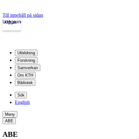
Till innehåll på sidan
Logga in
kth.se
Utbildning
Forskning
Samverkan
Om KTH
Bibliotek
Sök
English
Meny
ABE
ABE