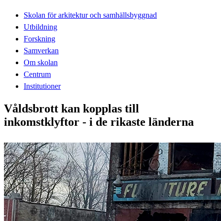
Skolan för arkitektur och samhällsbyggnad
Utbildning
Forskning
Samverkan
Om skolan
Centrum
Institutioner
Våldsbrott kan kopplas till
inkomstklyftor - i de rikaste länderna