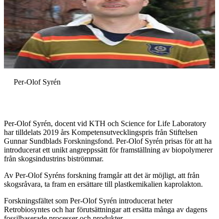
Per-Olof Syrén
Per-Olof Syrén, docent vid KTH och Science for Life Laboratory
har tilldelats 2019 års Kompetensutvecklingspris från Stiftelsen
Gunnar Sundblads Forskningsfond. Per-Olof Syrén prisas för att ha
introducerat ett unikt angreppssätt för framställning av biopolymerer
från skogsindustrins biströmmar.
Av Per-Olof Syréns forskning framgår att det är möjligt, att från
skogsråvara, ta fram en ersättare till plastkemikalien kaprolakton.
Forskningsfältet som Per-Olof Syrén introducerat heter
Retrobiosyntes och har förutsättningar att ersätta många av dagens
fossilbaserade processer och produkter.