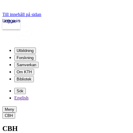
Till innehåll på sidan
Logga in
kth.se
Utbildning
Forskning
Samverkan
Om KTH
Bibliotek
Sök
English
Meny
CBH
CBH