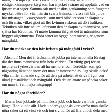
röstigenkänningsverktyg som har mycket svårare att uppfatta vad en
ljusare röst säger. Samma sak med ansiktsigenkänning som fungerar
mycket bättre för vita män än svarta kvinnor. I vissa fall blir ju de
här misstagen livsavgörande, som med bilbältet som är skapat av
och för män, vilket gjort att fler kvinnor riskerar att dö i trafiken.
Tekniken blir inte neutral eftersom den är skapta av människor, som
själva har fördomar. Vi måste komma ihåg att det är människor som
bygger algoritmerna. Enda sättet att bygga bort misstag är genom
mångfald.
Har du märkt av den här bristen på mångfald i yrket?
–Absolut! Men det är tacksamt att jobba på internationella företag
där det finns människor från hela världen. En viktig grej för att
inspireras i yrkesvärlden att ha mentorer och förebilder som gör
någonting liknande inom det man är intresserad av. Jag skulle också
vilja att fler allierade sig för att dela på arbetet att driva frågor om
ökad jämställdhet och mångfald. Och det är lättare att påpeka saker
om man är i en majoritetsgrupp!
Har du några förebilder?
– Maria, hon jobbade på mitt första jobb och hade varit där ganska
länge. Hon kunde allt. Hade underbyggda åsikter varför man skulle
göra saker på ett visst vis och tog sig tid för att lära ut och dela med