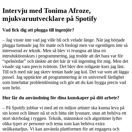
Intervju med Tonima Afroze,
mjukvaruutvecklare på Spotify
Vad fick dig att plugga till ingenjör?
– Jag visste inte vad jag ville bli och velade länge. När jag började
plugga fastnade jag för matte och biologi men var egentligen inte så
intresserad av teknik. Men så blev vi tvungna att läsa en
introduktionskurs i programmering, jag trodde att det bara var för
“spelnördar” och tänkte att det här är väl ingenting för mig. Men det
visade sig vara precis tvärtom. Det blev den roligaste kurs jag läst.
Till och med när jag skrev tentan hade jag kul. Det var som att lägga
pussel. Jag upptäckte att programmering är en universell färdighet
som innefattar problemlösning och gör att du kan bygga precis vad
som helst.
Hur får du användning för dina kunskaper på ditt arbete?
– På Spotify jobbar vi med att en miljon artister ska kunna leva på
sin konst och lättare nå ut och hitta rätt lyssnare, utan att behöva ett
stort skivbolag i ryggen. Teknik, människor och algoritmer lyfter
olika typer av personer och tema som kan behöva extra
strålkastarljus. Vi kan använda plattformen för att engagera och