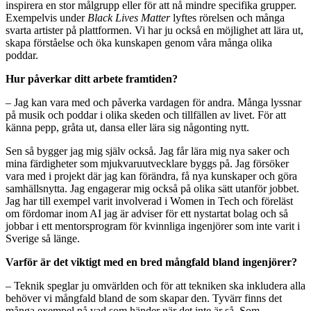
inspirera en stor målgrupp eller för att nå mindre specifika grupper.
Exempelvis under
Black Lives Matter
lyftes rörelsen och många
svarta artister på plattformen. Vi har ju också en möjlighet att lära ut,
skapa förståelse och öka kunskapen genom våra många olika
poddar.
Hur påverkar ditt arbete framtiden?
– Jag kan vara med och påverka vardagen för andra. Många lyssnar
på musik och poddar i olika skeden och tillfällen av livet. För att
känna pepp, gråta ut, dansa eller lära sig någonting nytt.
Sen så bygger jag mig själv också. Jag får lära mig nya saker och
mina färdigheter som mjukvaruutvecklare byggs på. Jag försöker
vara med i projekt där jag kan förändra, få nya kunskaper och göra
samhällsnytta. Jag engagerar mig också på olika sätt utanför jobbet.
Jag har till exempel varit involverad i Women in Tech och föreläst
om fördomar inom AI jag är adviser för ett nystartat bolag och så
jobbar i ett mentorsprogram för kvinnliga ingenjörer som inte varit i
Sverige så länge.
Varför är det viktigt med en bred mångfald bland ingenjörer?
– Teknik speglar ju omvärlden och för att tekniken ska inkludera alla
behöver vi mångfald bland de som skapar den. Tyvärr finns det
många exempel på vad som händer när det inte är så. Som