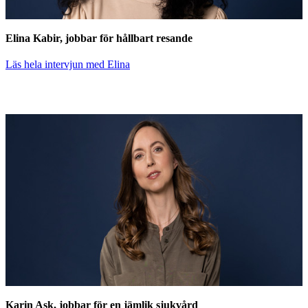
Elina Kabir, jobbar för hållbart resande
Läs hela intervjun med Elina
Karin Ask, jobbar för en jämlik sjukvård