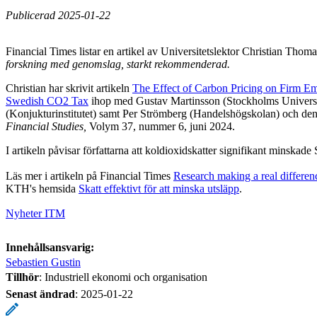
Publicerad 2025-01-22
Financial Times listar en artikel av Universitetslektor Christian Tho
forskning med genomslag, starkt rekommenderad.
Christian har skrivit artikeln
The Effect of Carbon Pricing on Firm Em
Swedish CO2 Tax
ihop med Gustav Martinsson (Stockholms Universit
(Konjukturinstitutet) samt Per Strömberg (Handelshögskolan) och den
Financial Studies,
Volym 37, nummer 6, juni 2024.
I artikeln påvisar författarna att koldioxidskatter signifikant minskade
Läs mer i artikeln på Financial Times
Research making a real differen
KTH's hemsida
Skatt effektivt för att minska utsläpp
.
Nyheter ITM
Innehållsansvarig:
Sebastien Gustin
Tillhör
: Industriell ekonomi och organisation
Senast ändrad
:
2025-01-22