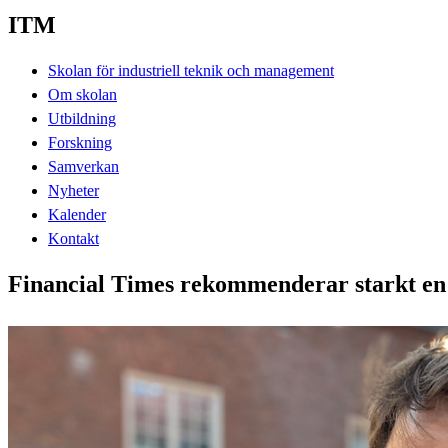
ITM
Skolan för industriell teknik och management
Om skolan
Utbildning
Forskning
Samverkan
Nyheter
Kalender
Kontakt
Financial Times rekommenderar starkt en