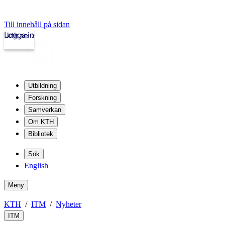
Till innehåll på sidan
Logga in
kth.se
Utbildning
Forskning
Samverkan
Om KTH
Bibliotek
Sök
English
Meny
KTH
ITM
Nyheter
ITM