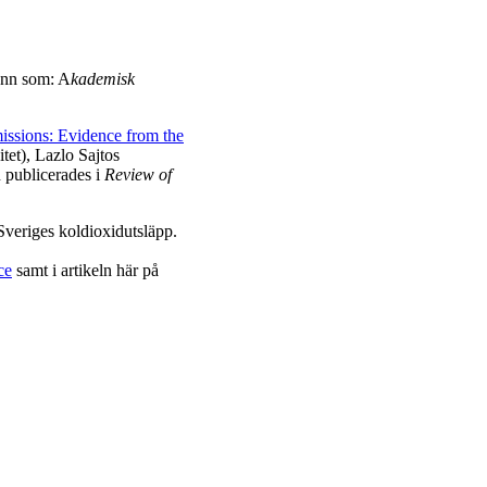
mann som: A
kademisk
issions: Evidence from the
et), Lazlo Sajtos
 publicerades i
Review of
 Sveriges koldioxidutsläpp.
ce
samt i artikeln här på