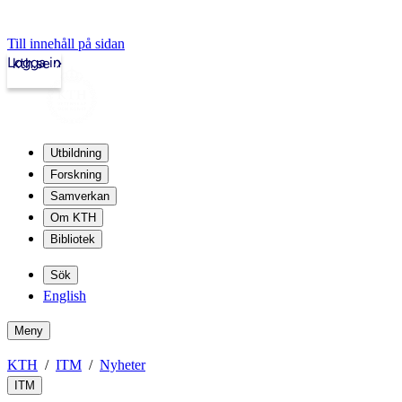
Till innehåll på sidan
Logga in
kth.se
Utbildning
Forskning
Samverkan
Om KTH
Bibliotek
Sök
English
Meny
KTH
ITM
Nyheter
ITM