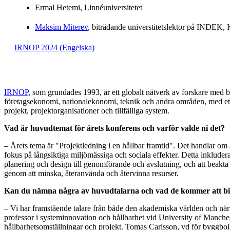
Ermal Hetemi, Linnéuniversitetet
Maksim Miterev
, biträdande universtitetslektor på INDEK
IRNOP 2024 (Engelska)
IRNOP
, som grundades 1993, är ett globalt nätverk av forskare med
företagsekonomi, nationalekonomi, teknik och andra områden, med et
projekt, projektorganisationer och tillfälliga system.
Vad är huvudtemat för årets konferens och varför valde ni det?
– Årets tema är "Projektledning i en hållbar framtid". Det handlar om 
fokus på långsiktiga miljömässiga och sociala effekter. Detta inkludera
planering och design till genomförande och avslutning, och att beakt
genom att minska, återanvända och återvinna resurser.
Kan du nämna några av huvudtalarna och vad de kommer att b
– Vi har framstående talare från både den akademiska världen och när
professor i systeminnovation och hållbarhet vid University of Manche
hållbarhetsomställningar och projekt. Tomas Carlsson, vd för byggb