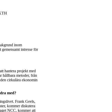
, KTH
 bakgrund inom
t gemensamt intresse för
att hantera projekt med
r hållbara metoder, från
a den cirkulära ekonomin
idra med?
ingslivet. Frank Geels,
ster, kommer diskutera
olaget NCC, kommer att