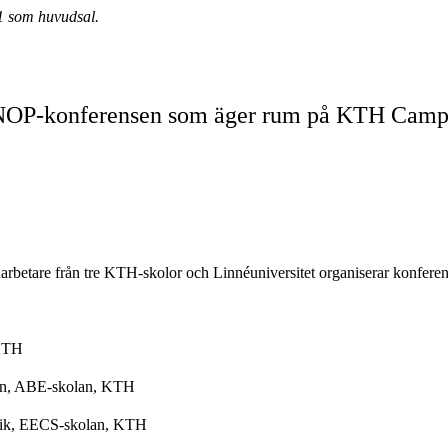
1 som huvudsal.
RNOP-konferensen som äger rum på KTH Campus
etare från tre KTH-skolor och Linnéuniversitet organiserar konferen
 KTH
ion, ABE-skolan, KTH
teknik, EECS-skolan, KTH