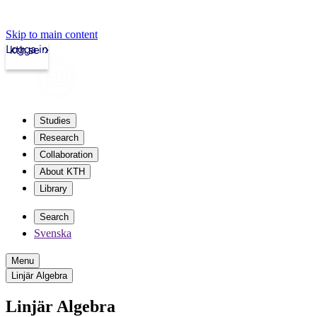
Skip to main content
Logga in
kth.se
Studies
Research
Collaboration
About KTH
Library
Search
Svenska
Menu
Linjär Algebra
Linjär Algebra