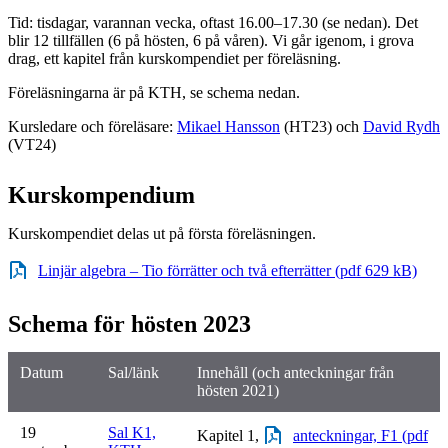
Tid: tisdagar, varannan vecka, oftast 16.00–17.30 (se nedan). Det
blir 12 tillfällen (6 på hösten, 6 på våren). Vi går igenom, i grova
drag, ett kapitel från kurskompendiet per föreläsning.
Föreläsningarna är på KTH, se schema nedan.
Kursledare och föreläsare:
Mikael Hansson
(HT23) och
David Rydh
(VT24)
Kurskompendium
Kurskompendiet delas ut på första föreläsningen.
Linjär algebra – Tio förrätter och två efterrätter (pdf 629 kB)
Schema för hösten 2023
Datum
Sal/länk
Innehåll (och anteckningar från
hösten 2021)
19
Sal K1,
Kapitel 1,
anteckningar, F1 (pdf