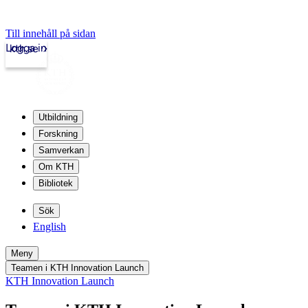
Till innehåll på sidan
Logga in
kth.se
Utbildning
Forskning
Samverkan
Om KTH
Bibliotek
Sök
English
Meny
Teamen i KTH Innovation Launch
KTH Innovation Launch