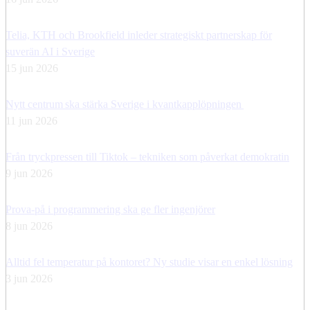
Telia, KTH och Brookfield inleder strategiskt partnerskap för
suverän AI i Sverige
15 jun 2026
Nytt centrum ska stärka Sverige i kvantkapplöpningen
11 jun 2026
Från tryckpressen till Tiktok – tekniken som påverkat demokratin
9 jun 2026
Prova-på i programmering ska ge fler ingenjörer
8 jun 2026
Alltid fel temperatur på kontoret? Ny studie visar en enkel lösning
3 jun 2026