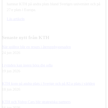
hamnar KTH på andra plats bland Sveriges universitet och på
27:e plats i Europa.
Läs artikeln
Senaste nytt från KTH
När spillror blir en resurs i återuppbyggnaden
24 jun 2026
I rymden kan ingen höra dig odla
19 jun 2026
KTH kom på andra plats i Sverige och på 82:a plats i världen
18 jun 2026
KTH och Volvo Cars blir strategiska partners
16 jun 2026