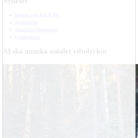
Nyheter
Senaste nytt från KTH
Nyhetsarkiv
Aktuella nyhetsteman
Forskarfokus
AI ska minska antalet viltolyckor