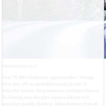
Publicerad 2025-11-27
Över 70 000 viltolyckor rapporterades i Sverige
förra året, till en samhällskostnad på runt 11
miljarder kronor. Nu presenterar startupen Flox en
AI-lösning som ska göra vägarna säkrare och
samtidigt skydda djurlivet. Idéen kommer från ett