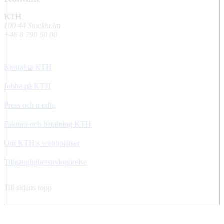
KTH
100 44 Stockholm
+46 8 790 60 00
Kontakta KTH
Jobba på KTH
Press och media
Faktura och betalning KTH
Om KTH:s webbplatser
Tillgänglighetsredogörelse
Till sidans topp