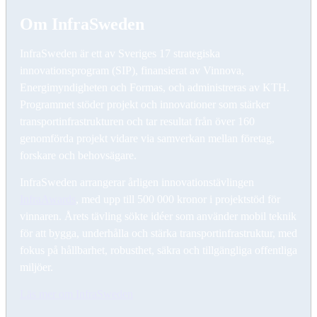
Om InfraSweden
InfraSweden är ett av Sveriges 17 strategiska
innovationsprogram (SIP), finansierat av Vinnova,
Energimyndigheten och Formas, och administreras av KTH.
Programmet stöder projekt och innovationer som stärker
transportinfrastrukturen och tar resultat från över 160
genomförda projekt vidare via samverkan mellan företag,
forskare och behovsägare.
InfraSweden arrangerar årligen innovationstävlingen
InfraAwards
, med upp till 500 000 kronor i projektstöd för
vinnaren. Årets tävling sökte idéer som använder mobil teknik
för att bygga, underhålla och stärka transportinfrastruktur, med
fokus på hållbarhet, robusthet, säkra och tillgängliga offentliga
miljöer.
Läs mer om InfraSweden