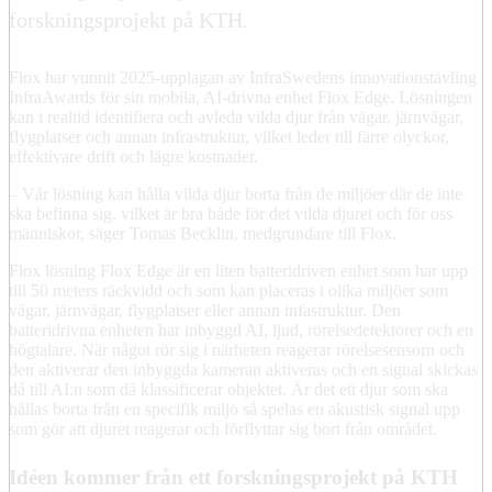
forskningsprojekt på KTH.
Flox har vunnit 2025-upplagan av InfraSwedens innovationstävling
InfraAwards för sin mobila, AI-drivna enhet Flox Edge. Lösningen
kan i realtid identifiera och avleda vilda djur från vägar, järnvägar,
flygplatser och annan infrastruktur, vilket leder till färre olyckor,
effektivare drift och lägre kostnader.
– Vår lösning kan hålla vilda djur borta från de miljöer där de inte
ska befinna sig, vilket är bra både för det vilda djuret och för oss
människor, säger Tomas Becklin, medgrundare till Flox.
Flox lösning Flox Edge är en liten batteridriven enhet som har upp
till 50 meters räckvidd och som kan placeras i olika miljöer som
vägar, järnvägar, flygplatser eller annan infastruktur. Den
batteridrivna enheten har inbyggd AI, ljud, rörelsedetektorer och en
högtalare. När något rör sig i närheten reagerar rörelsesensorn och
den aktiverar den inbyggda kameran aktiveras och en signal skickas
då till AI:n som då klassificerar objektet. Är det ett djur som ska
hållas borta från en specifik miljö så spelas en akustisk signal upp
som gör att djuret reagerar och förflyttar sig bort från området.
Idéen kommer från ett forskningsprojekt på KTH