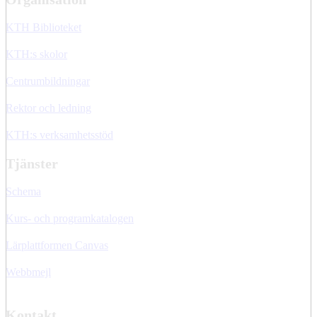
KTH Biblioteket
KTH:s skolor
Centrumbildningar
Rektor och ledning
KTH:s verksamhetsstöd
Tjänster
Schema
Kurs- och programkatalogen
Lärplattformen Canvas
Webbmejl
Kontakt