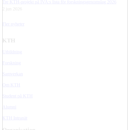
Tre KTH-projekt på IVA:s lista för forskningsgenomslag 2026
2 jun 2026
Fler nyheter
KTH
Utbildning
Forskning
Samverkan
Om KTH
Student på KTH
Alumni
KTH Intranät
Organisation