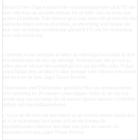
Idéen till Flox Edge kommer från ett forskningsprojekt på KTH där
man ville testa att använda drönare för att hålla vildsvin borta från
grödor på lantbruk. Från drönare gick man sedan till att utveckla den
stationära enhet som nu utvecklats, en utveckling som kunnat ske
tack vare att många anställda har gått på KTH och fört in kunskap
som varit ovärderlig.
–Systemet vi har utvecklat är bättre än viltstängsel som både är dyrt
och hindrar djur att röra sig naturligt. Systemet kan slås på och av,
vilket gör att vilt kan till exempel gå över på specifika tider. Vi kan
också hjälpa dem att hitta en säker passage som viltbroar som djuren
kan ha svårt att hitta, säger Tomas Becklin.
Tillsammans med Trafikverket genomför Flox nu demonstrationer
och validering av 20 enheter i olika miljöer. Syftet är att visa hur
delade data kan användas för att minska djurens närvaro i riskfyllda
miljöer och öka trafiksäkerheten.
– Vi ser att det finns ett stort behov av att minska antalet viltolyckor,
så vi är tacksamma över priset och att vår lösning får
uppmärksamhet eftersom den både kan göra det säkrare för
människor och djur, säger Tomas Becklin.