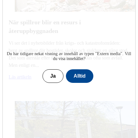
När spillror blir en resurs i
återuppbyggnaden
Vi ser det i nyhetsbilder från krigs- och katastrofområden:
berg av spillror där bostäder, skolor och sjukhus en gång stod.
Du har tidigare nekat visning av innehåll av typen "
Extern media
". Vill
Det som återstår efter förstörelsen betraktas ofta som avfall.
du visa innehållet?
Men enligt en...
Ja
Alltid
Läs artikeln