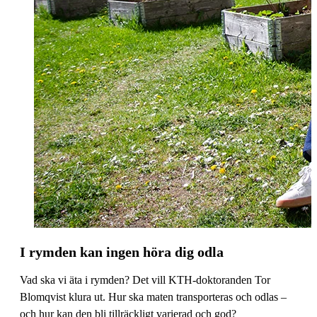
I rymden kan ingen höra dig odla
Vad ska vi äta i rymden? Det vill KTH-doktoranden Tor
Blomqvist klura ut. Hur ska maten transporteras och odlas –
och hur kan den bli tillräckligt varierad och god?