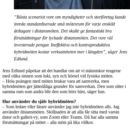
”Bästa scenariot vore om myndigheter och storföretag kunde
inreda standardiserade små mötesrum för varje enskild
deltagare i distansmöten. Det skulle ge fantastiskt bra
förutsättningar för lyckade distansmöten. Det vore väl
investerade pengar. Ineffektiva och kontraproduktiva
hybridmöten kostar verksamheten mer i längden”, säger Jens
Edlund.
Jens Edlund påpekar att det handlar om att vi människor reagerar
med olika sinnen som lukt, syn och hörsel vid fysiska möten.
– Hela poängen med möten brukar vara att samverka, men
hybridmöten ger jättedåliga grunder för samverkan. Den som sitter i
samma rum som andra blir den som hörs bäst, säger han.
Hur använder du själv hybridmöten?
– Som ledare eller lärare använder jag inte hybridmöten alls. Jag
använder distansmöten. Skillnaden är att alla får sitta med varsin
dator och galleri-vy, som Zoom eller Teams. Då har alla samma
förutsättningar på mötet – alla möts på lika villkor.