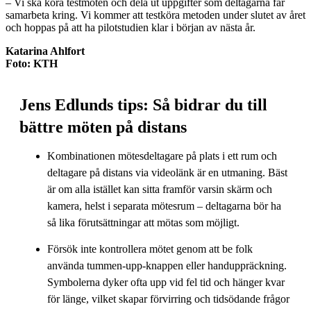
– Vi ska köra testmöten och dela ut uppgifter som deltagarna får
samarbeta kring. Vi kommer att testköra metoden under slutet av året
och hoppas på att ha pilotstudien klar i början av nästa år.
Katarina Ahlfort
Foto: KTH
Jens Edlunds tips: Så bidrar du till
bättre möten på distans
Kombinationen mötesdeltagare på plats i ett rum och
deltagare på distans via videolänk är en utmaning. Bäst
är om alla istället kan sitta framför varsin skärm och
kamera, helst i separata mötesrum – deltagarna bör ha
så lika förutsättningar att mötas som möjligt.
Försök inte kontrollera mötet genom att be folk
använda tummen-upp-knappen eller handuppräckning.
Symbolerna dyker ofta upp vid fel tid och hänger kvar
för länge, vilket skapar förvirring och tidsödande frågor