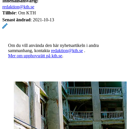
Innehållsansvarig:
redaktion@kth.se
Tillhör
: Om KTH
Senast ändrad
:
2021-10-13
Om du vill använda den här nyhetsartikeln i andra
sammanhang, kontakta
redaktion@kth.se
.
​​​​​​​Mer om upphovsrätt på kth.se
​​​​​​​​​​​​​​.