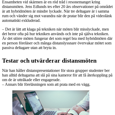
Ensamheten vid skärmen är en röd tråd i resonemanget kring
distansmöten. Jens Edlunds tes efter 20 års observationer på området
är att hybridmöten är mindre lyckade. När tre deltagare är i samma
rum och vänder sig mot varandra när de pratar blir den på videolänk
automatiskt exkluderad.
– Det är lätt att klaga på tekniken när möten blir misslyckade, men
det beror ofta på hur tekniken används och inte på själva tekniken.
Är det större möten fungerar det som regel bra med hybridmöten där
en person föreläser och många distanslyssnare övervakar mötet som
passiva deltagare utan att bryta in.
Testar och utvärderar distansmöten
När han håller distanspresentationer för stora grupper studenter ber
han alltid deltagarna att slå på sina kameror för att få återkoppling på
om de är uttråkade eller engagerade.
– Annars blir föreläsningen som att prata med en vägg.