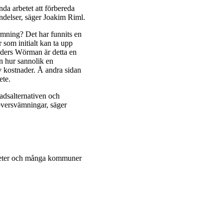
nda arbetet att förbereda
ndelser, säger Joakim Riml.
rmning? Det har funnits en
 som initialt kan ta upp
Anders Wörman är detta en
an hur sannolik en
 kostnader. Å andra sidan
ete.
nadsalternativen och
översvämningar, säger
gheter och många kommuner