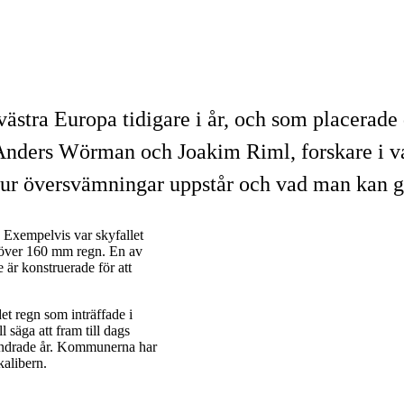
 västra Europa tidigare i år, och som placerade
 Anders Wörman och Joakim Riml, forskare i vat
ur översvämningar uppstår och vad man kan g
t. Exempelvis var skyfallet
r över 160 mm regn. En av
 är konstruerade för att
et regn som inträffade i
 säga att fram till dags
 hundrade år. Kommunerna har
kalibern.