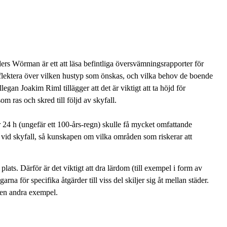
s Wörman är ett att läsa befintliga översvämningsrapporter för
eflektera över vilken hustyp som önskas, och vilka behov de boende
gan Joakim Riml tillägger att det är viktigt att ta höjd för
m ras och skred till följd av skyfall.
 24 h (ungefär ett 100-års-regn) skulle få mycket omfattande
 vid skyfall, så kunskapen om vilka områden som riskerar att
lats. Därför är det viktigt att dra lärdom (till exempel i form av
a för specifika åtgärder till viss del skiljer sig åt mellan städer.
ven andra exempel.