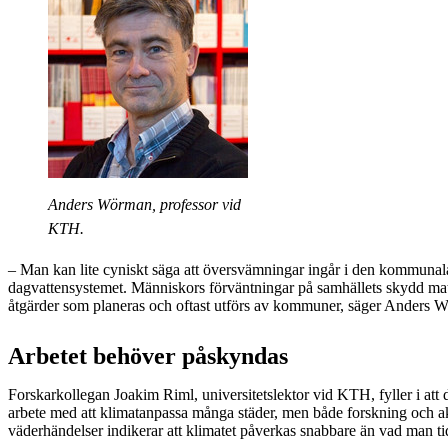
Anders Wörman, professor vid
KTH.
– Man kan lite cyniskt säga att översvämningar ingår i den kommunala
dagvattensystemet. Människors förväntningar på samhällets skydd matc
åtgärder som planeras och oftast utförs av kommuner, säger Anders 
Arbetet behöver påskyndas
Forskarkollegan Joakim Riml, universitetslektor vid KTH, fyller i att d
arbete med att klimatanpassa många städer, men både forskning och a
väderhändelser indikerar att klimatet påverkas snabbare än vad man tid