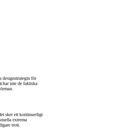
 designstrategin för
har inte de faktiska
Wörman.
et sker ett kontinuerligt
ktuella extrema
igare trott.