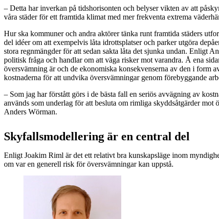
– Detta har inverkan på tidshorisonten och belyser vikten av att påsky
våra städer för ett framtida klimat med mer frekventa extrema väderhä
Hur ska kommuner och andra aktörer tänka runt framtida städers utfo
del idéer om att exempelvis låta idrottsplatser och parker utgöra depåer
stora regnmängder för att sedan sakta låta det sjunka undan. Enligt 
politisk fråga och handlar om att väga risker mot varandra. Å ena sid
översvämning är och de ekonomiska konsekvenserna av den i form av
kostnaderna för att undvika översvämningar genom förebyggande arb
– Som jag har förstått görs i de bästa fall en seriös avvägning av kost
används som underlag för att besluta om rimliga skyddsåtgärder mot 
Anders Wörman.
Skyfallsmodellering är en central del
Enligt Joakim Riml är det ett relativt bra kunskapsläge inom myndi
om var en generell risk för översvämningar kan uppstå.