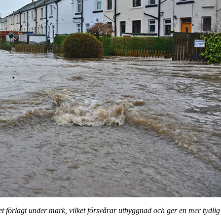
t förlagt under mark, vilket försvårar utbyggnad och ger en mer tydli