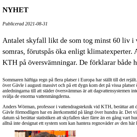
NYHET
Publicerad 2021-08-31
Antalet skyfall likt de som tog minst 60 liv i
somras, förutspås öka enligt klimatexperter.
KTH på översvämningar. De förklarar både h
Sommaren häftiga regn på flera platser i Europa har ställt till det rejäl
över Gävle i augusti massivt och på ett dygn kom det på vissa platse
anledningarna till att städer översvämmas är att dagvattensystemen inte
svälja de enorma vattenmängderna.
Anders Wörman, professor i vattendragsteknik vid KTH, berättar att d
Gävle förmodligen har en återkomsttid på långt över hundra år. Det vill
datum så berättar statistiken att skyfallen sker färre än en gång vart
alltså inte designat ett system som kan hantera regnoväder av den här 