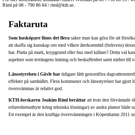
Riml på 08 - 790 86 84 / riml@kth.se.
Faktaruta
Som husköpare finns det flera
saker man kan göra för att försök
att skaffa sig kunskap om med vilken återkomsttid (frekvens) dera
har. Platta på mark, krypgrund eller hus med källare? Detta val kan
aspekter som terrängens lutning och beskaffenhet samt närhet till va
Länsstyrelsen i Gävle har
tidigare låtit genomföra dagvattenutre
effekter på samhället. Flera kommuner och länsstyrelser har gjort
översvämmas är relativt god.
KTH-forskaren Joakim Riml berättar
att trots den förväntade ö
erfarenhetsutbyte kring tekniska lösningar) av andra platser både nat
Ett exempel är den kraftiga översvämningen i Köpenhamn 2011 som l