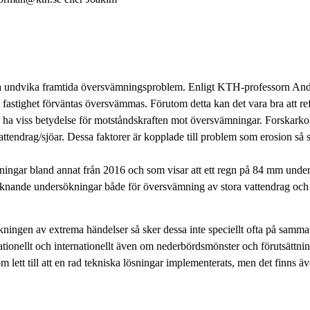
a undvika framtida översvämningsproblem. Enligt KTH-professorn Ander
s fastighet förväntas översvämmas. Förutom detta kan det vara bra att r
 ha viss betydelse för motståndskraften mot översvämningar. Forskarkolle
ttendrag/sjöar. Dessa faktorer är kopplade till problem som erosion så so
dningar bland annat från 2016 och som visar att ett regn på 84 mm under
 liknande undersökningar både för översvämning av stora vattendrag och
kningen av extrema händelser så sker dessa inte speciellt ofta på samma p
ionellt och internationellt även om nederbördsmönster och förutsättningarn
ett till att en rad tekniska lösningar implementerats, men det finns ä