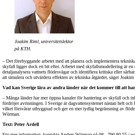
Joakim Riml, universitetslektor
på KTH.
– Det förebyggande arbetet med att planera och implementera tekniska 
skyfall ligger dock en bit efter. Arbetet med skyfallsmodellering är en c
detaljanalysera vattnets flödesvägar och identifiera kritiska eller sår
att simulera och utvärdera effekten av tekniska åtgärder, säger Joakim
Vad kan Sverige lära av andra länder när det kommer till att h
– Många länder har mer öppna kanaler för hantering av skyfall och
fördröjer avrinningen. I Sverige är dagvattensystemet nästan helt och 
vilket försvårar utbyggnad och ger en mer tydlig begränsning av flöd
Wörman.
Text: Peter Ardell
För mer information, kontakta Anders Wörman på 08 - 790 80 55 / w