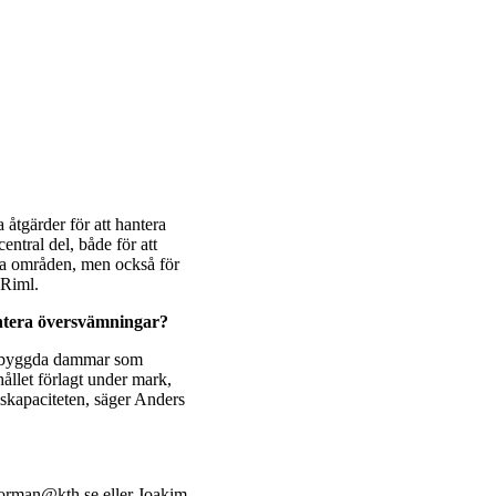
åtgärder för att hantera
entral del, både för att
bara områden, men också för
 Riml.
antera översvämningar?
 inbyggda dammar som
hållet förlagt under mark,
eskapaciteten, säger Anders
orman@kth.se eller Joakim