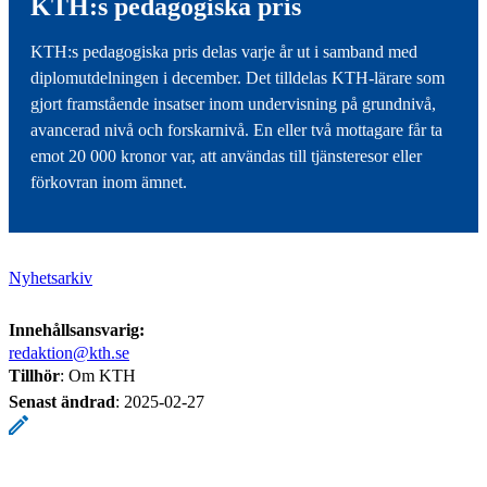
KTH:s pedagogiska pris
KTH:s pedagogiska pris delas varje år ut i samband med
diplomutdelningen i december. Det tilldelas KTH-lärare som
gjort framstående insatser inom undervisning på grundnivå,
avancerad nivå och forskarnivå. En eller två mottagare får ta
emot 20 000 kronor var, att användas till tjänsteresor eller
förkovran inom ämnet.
Nyhetsarkiv
Innehållsansvarig:
redaktion@kth.se
Tillhör
: Om KTH
Senast ändrad
:
2025-02-27