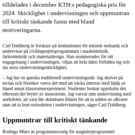
tilldelades i december KTH:s pedagogiska pris för
2024. Skicklighet i undervisningen och uppmuntran
till kritiskt tänkande fanns med bland
motiveringarna.
Carl Dahlberg är forskare på institutionen för teknisk mekanik och
undervisar på civilingenjörsprogrammen i maskinteknik,
farkostteknik och materialdesign. Han nominerades för sitt
engagemang i undervisningen, viljan att hela tiden förbättra sig och
sin stora undervisningsskicklighet.
– Jag har en ganska traditionell undervisningsstil. Jag skriver på
tavlan och försöker varva det med att väcka intresse med hjälp av
bland annat klassrumsexperiment. Studenter brukar uppskatta det,
eftersom det bryter av monotonin. Jag varvar min undervisning med
anekdoter, att vara lite skämtsam ibland för att ta udden av allvaret
utan att ta bort seriositeten i undervisningen, säger Carl Dahlberg.
Uppmuntrar till kritiskt tänkande
Rodrigo Muro är programansvarig för magisterprogrammet