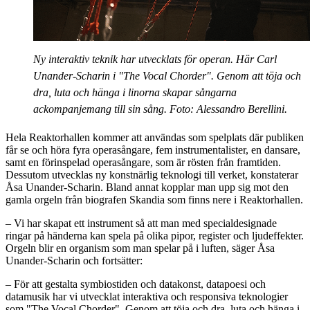
Ny interaktiv teknik har utvecklats för operan. Här Carl
Unander-Scharin i "The Vocal Chorder". Genom att töja och
dra, luta och hänga i linorna skapar sångarna
ackompanjemang till sin sång. Foto: Alessandro Berellini.
Hela Reaktorhallen kommer att användas som spelplats där publiken
får se och höra fyra operasångare, fem instrumentalister, en dansare,
samt en förinspelad operasångare, som är rösten från framtiden.
Dessutom utvecklas ny konstnärlig teknologi till verket, konstaterar
Åsa Unander-Scharin. Bland annat kopplar man upp sig mot den
gamla orgeln från biografen Skandia som finns nere i Reaktorhallen.
– Vi har skapat ett instrument så att man med specialdesignade
ringar på händerna kan spela på olika pipor, register och ljudeffekter.
Orgeln blir en organism som man spelar på i luften, säger Åsa
Unander-Scharin och fortsätter:
– För att gestalta symbiostiden och datakonst, datapoesi och
datamusik har vi utvecklat interaktiva och responsiva teknologier
som "The Vocal Chorder". Genom att töja och dra, luta och hänga i