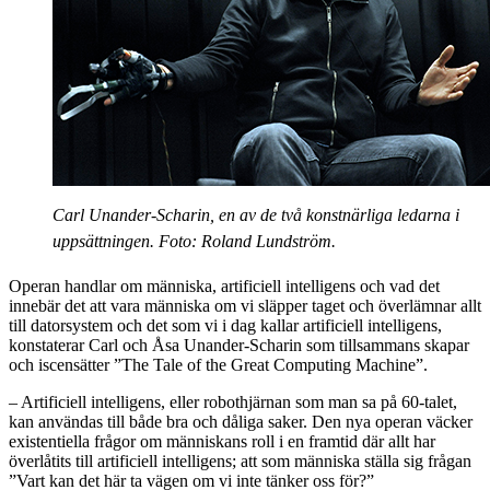
Carl Unander-Scharin, en av de två konstnärliga ledarna i
uppsättningen. Foto: Roland Lundström.
Operan handlar om människa, artificiell intelligens och vad det
innebär det att vara människa om vi släpper taget och överlämnar allt
till datorsystem och det som vi i dag kallar artificiell intelligens,
konstaterar Carl och Åsa Unander-Scharin som tillsammans skapar
och iscensätter ”The Tale of the Great Computing Machine”.
– Artificiell intelligens, eller robothjärnan som man sa på 60-talet,
kan användas till både bra och dåliga saker. Den nya operan väcker
existentiella frågor om människans roll i en framtid där allt har
överlåtits till artificiell intelligens; att som människa ställa sig frågan
”Vart kan det här ta vägen om vi inte tänker oss för?”