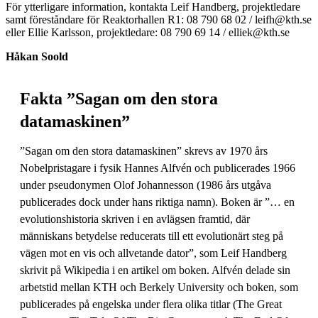
För ytterligare information, kontakta Leif Handberg, projektledare
samt föreståndare för Reaktorhallen R1: 08 790 68 02 / leifh@kth.se
eller Ellie Karlsson, projektledare: 08 790 69 14 / elliek@kth.se
Håkan Soold
Fakta ”Sagan om den stora
datamaskinen”
”Sagan om den stora datamaskinen” skrevs av 1970 års
Nobelpristagare i fysik Hannes Alfvén och publicerades 1966
under pseudonymen Olof Johannesson (1986 års utgåva
publicerades dock under hans riktiga namn). Boken är ”… en
evolutionshistoria skriven i en avlägsen framtid, där
människans betydelse reducerats till ett evolutionärt steg på
vägen mot en vis och allvetande dator”, som Leif Handberg
skrivit på Wikipedia i en artikel om boken. Alfvén delade sin
arbetstid mellan KTH och Berkely University och boken, som
publicerades på engelska under flera olika titlar (The Great