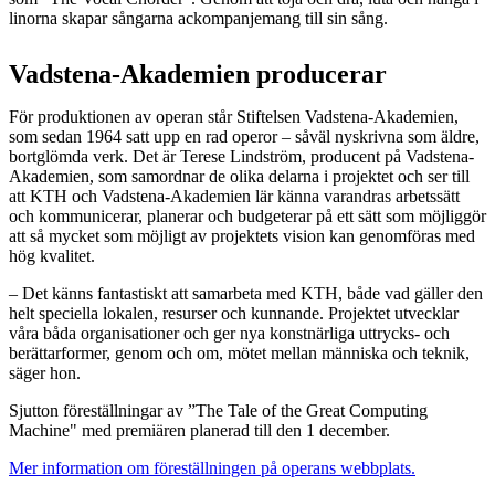
linorna skapar sångarna ackompanjemang till sin sång.
Vadstena-Akademien producerar
För produktionen av operan står Stiftelsen Vadstena-Akademien,
som sedan 1964 satt upp en rad operor – såväl nyskrivna som äldre,
bortglömda verk. Det är Terese Lindström, producent på Vadstena-
Akademien, som samordnar de olika delarna i projektet och ser till
att KTH och Vadstena-Akademien lär känna varandras arbetssätt
och kommunicerar, planerar och budgeterar på ett sätt som möjliggör
att så mycket som möjligt av projektets vision kan genomföras med
hög kvalitet.
– Det känns fantastiskt att samarbeta med KTH, både vad gäller den
helt speciella lokalen, resurser och kunnande. Projektet utvecklar
våra båda organisationer och ger nya konstnärliga uttrycks- och
berättarformer, genom och om, mötet mellan människa och teknik,
säger hon.
Sjutton föreställningar av ”The Tale of the Great Computing
Machine" med premiären planerad till den 1 december.
Mer information om föreställningen på operans webbplats.