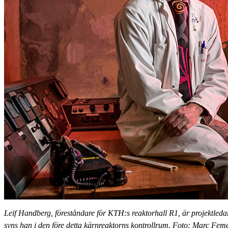
Leif Handberg, föreståndare för KTH:s reaktorhall R1, är projektl
syns han i den före detta kärnreaktorns kontrollrum. Foto: Marc Fem