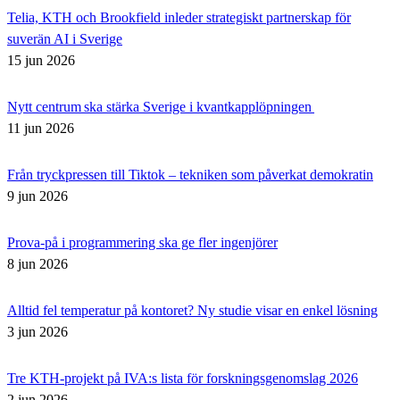
Telia, KTH och Brookfield inleder strategiskt partnerskap för
suverän AI i Sverige
15 jun 2026
Nytt centrum ska stärka Sverige i kvantkapplöpningen
11 jun 2026
Från tryckpressen till Tiktok – tekniken som påverkat demokratin
9 jun 2026
Prova-på i programmering ska ge fler ingenjörer
8 jun 2026
Alltid fel temperatur på kontoret? Ny studie visar en enkel lösning
3 jun 2026
Tre KTH-projekt på IVA:s lista för forskningsgenomslag 2026
2 jun 2026