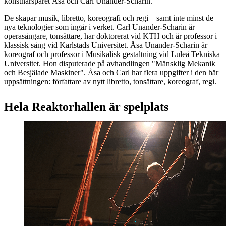
konstnärsparet Åsa och Carl Unander-Scharin.
De skapar musik, libretto, koreografi och regi – samt inte minst de
nya teknologier som ingår i verket. Carl Unander-Scharin är
operasångare, tonsättare, har doktorerat vid KTH och är professor i
klassisk sång vid Karlstads Universitet. Åsa Unander-Scharin är
koreograf och professor i Musikalisk gestaltning vid Luleå Tekniska
Universitet. Hon disputerade på avhandlingen "Mänsklig Mekanik
och Besjälade Maskiner". Åsa och Carl har flera uppgifter i den här
uppsättningen: författare av nytt libretto, tonsättare, koreograf, regi.
Hela Reaktorhallen är spelplats