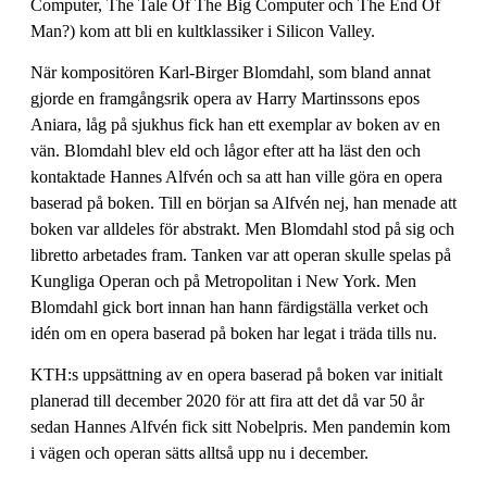
Computer, The Tale Of The Big Computer och The End Of
Man?) kom att bli en kultklassiker i Silicon Valley.
När kompositören Karl-Birger Blomdahl, som bland annat
gjorde en framgångsrik opera av Harry Martinssons epos
Aniara, låg på sjukhus fick han ett exemplar av boken av en
vän. Blomdahl blev eld och lågor efter att ha läst den och
kontaktade Hannes Alfvén och sa att han ville göra en opera
baserad på boken. Till en början sa Alfvén nej, han menade att
boken var alldeles för abstrakt. Men Blomdahl stod på sig och
libretto arbetades fram. Tanken var att operan skulle spelas på
Kungliga Operan och på Metropolitan i New York. Men
Blomdahl gick bort innan han hann färdigställa verket och
idén om en opera baserad på boken har legat i träda tills nu.
KTH:s uppsättning av en opera baserad på boken var initialt
planerad till december 2020 för att fira att det då var 50 år
sedan Hannes Alfvén fick sitt Nobelpris. Men pandemin kom
i vägen och operan sätts alltså upp nu i december.