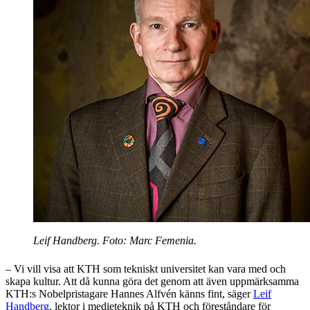
Leif Handberg. Foto: Marc Femenia.
– Vi vill visa att KTH som tekniskt universitet kan vara med och
skapa kultur. Att då kunna göra det genom att även uppmärksamma
KTH:s Nobelpristagare Hannes Alfvén känns fint, säger
Leif
Handberg
, lektor i medieteknik på KTH och föreståndare för