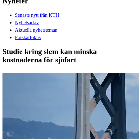
Nyheter
Senaste nytt från KTH
Nyhetsarkiv
Aktuella nyhetsteman
Forskarfokus
Studie kring slem kan minska
kostnaderna för sjöfart