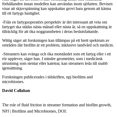
förhållanden innan modellen kan användas inom sjöfarten. Bevisen
visar att skjuvspänning kan uppskattas grovt bara genom att känna
till ett fartygs hastighet.
-Från en fartygsoperatörs perspektiv är det intressant att veta om
fartyget ska städas nästa månad eller nästa år, så en uppskattning är
tillräcklig för att öka noggrannheten i deras beslutsfattande.
Wittig säger att forskningen kan tillämpas på ett brett spektrum av
områden där biofilm är ett problem, inklusive tandvård och medicin.
-Streamers kan svänga och öka motståndet som ett fartyg eller i ett
rör upplever, säger han. I mindre geometrier, som i medicinsk
utrustning som stentar eller katetrar, kan streamers leda till snabb
igensättning.
Forskningen publicerades i tidskriften, npj biofilms and
microbiomes.
David Callahan
The role of fluid friction in streamer formation and biofilm growth,
NPJ | Biofilms and Microbiomes, DOI: