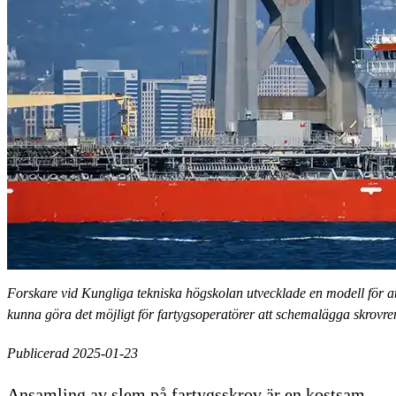
Forskare vid Kungliga tekniska högskolan utvecklade en modell för att
kunna göra det möjligt för fartygsoperatörer att schemalägga skrovre
Publicerad 2025-01-23
Ansamling av slem på fartygsskrov är en kostsam