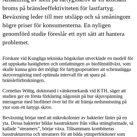
broms på bränsleeffektiviteten för lastfartyg.
Beväxning leder till mer utsläpp och så småningom
högre priser för konsumenterna. En nyligen
genomförd studie föreslår ett nytt sätt att hantera
problemet.
Forskare vid Kungliga tekniska högskolan utvecklade en modell för
att uppskatta hastigheten och omfattningen av biofilmstillväxt, som
skulle kunna göra det möjligt för fartygsoperatörer att schemalägga
skrovrengöring med optimala intervall för att spara på
bränsleförbrukningen.
Cornelius Wittig, doktorand i vätskemekanik vid KTH, säger att
studien ger en första förklaring någonsin på hur skjuvspänning
interagerar med biofilmer över tid för att främja nedsmutsning på
ytor som ett fartygs skrov.
Beväxning börjar med att mikrokolonier av bakterier fäster på en
yta. Dessa bakterier bildar basstrukturer från vilka strängformade, så
kallade ”streamers”, börjar växa. Tillsammans kombineras
basstrukturerna och streamers för att bilda ytimperfektioner som