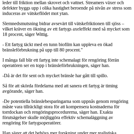
leder till friktion mellan skrovet och vattnet. Streamers växer och
defekter byggs upp i olika hastighet beroende på nivån av stress som
induceras av vätskeflödet mot ytan.
Slemnedsmutsning bidrar avsevärt till vätskefriktionen till sjöss –
vilket kräver en ökning av ett fartygs axeleffekt med så mycket som
18 procent, säger Wittig.
- Ett fartyg täckt med en tunn biofilm kan uppleva en ökad
bränsleförbrukning på upp till 80 procent."
I många fall blir ett fartyg inte schemalagt för rengöring förrän
operatören ser en topp i bränsleförbrukningen, säger han.
-Då är det för sent och mycket bränsle har gått till spillo.
Så för att skörda fördelarna med att sanera ett fartyg är timing
avgörande, säger han.
-De potentiella bränslebesparingarna som uppnås genom rengöring
måste vara tillräckligt stora för att kompensera kostnaderna för
torrdockan och rengöringsprocedurerna, säger han. Exakta
förutsägelser skulle möjliggöra effektiv schemaläggning av
rengöring för fartygsoperatörer.
Han säger att det behövs mer forskning under mer realistiska