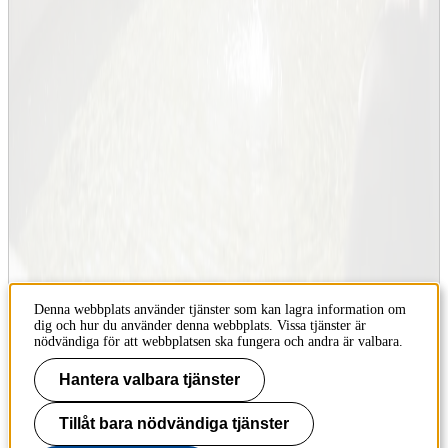
Lärplattformen Canvas
Webbmejl
Kontakt
KTH
100 44 Stockholm
+46 8 790 60 00
Kontakta KTH
Jobba på KTH
Denna webbplats använder tjänster som kan lagra information om
Press och media
dig och hur du använder denna webbplats. Vissa tjänster är
nödvändiga för att webbplatsen ska fungera och andra är valbara.
Faktura och betalning KTH
Hantera valbara tjänster
Om KTH:s webbplatser
Tillåt bara nödvändiga tjänster
Tillgänglighetsredogörelse