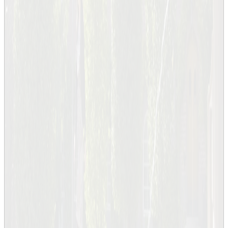
Josefin Larsson
Matilda Larsson
Jonas Mårtensson
Ulla Mörtberg
Kristina Nyström
Karin Odelius
Lisa Prahl Wittberg
Cristian Rojas
Elena Troubitsyna
Xiongfei Wang
KTH
Utbildning
Forskning
Samverkan
Om KTH
Student på KTH