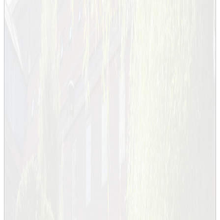
Professorer 2014
Professorer 2013
Diplomutdelning
Högtider - då och nu
Kristina Nyström
Professor i nationalekonomi
Kristina Nyström är professor i nationalekonomi med inriktning mot
mikroekonomiska drivkrafter för teknisk utveckling, innovationer,
ekonomisk tillväxt och entreprenörskap. Forskningen handlar
särskilt om företagsdynamik i form av nyetablering, expansion,
kontraktion och nedläggning av företag.
Kristina studerar till exempel entreprenörskapets betydelse på
arbetsmarknaden och här är det vanligt att lägga fokus på
framgångsrika entreprenör och startup-processen. De företag som
läggs ned och de som jobbar tillsammans med entreprenören som
anställda är dock också viktiga för arbetsmarknaden och