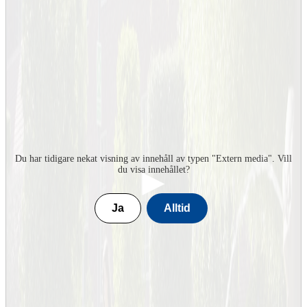
näringslivsdynamiken. Vem tar ett jobb i ett nystartat företag när
man vet att majoriteten av sådana företag dör inom fem år?
Kristinas forskning bidrar bland annat till ökad kunskap om
betydelsen av nya företag för personer som har en svagare position
på arbetsmarknaden, till exempel ungdomar och personer utan jobb.
Forskningen handlar också om det regionala perspektivet på
rekrytering. Just nu investeras mångmiljardbelopp i grön energi i
Norrland. Hur skall man lyckas med rekrytering av rätt kompetens
till dessa investeringar?
Niklas Arvidsson
Emil Björnson
Du har tidigare nekat visning av innehåll av typen "
Extern media
". Vill
Mattias Blennow
du visa innehållet?
David Broman
Terrence Edison Brown
Ja
Alltid
Peter Dinér
Maurice Duits
Lorenzo Frassinetti
Annina H. Persson
Paul Hudson
Sabine Höhler
Pavel Korzhavyi
Robert Lagerström