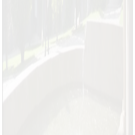
Alumni
KTH Intranät
Organisation
KTH Biblioteket
KTH:s skolor
Centrumbildningar
Rektor och ledning
KTH:s verksamhetsstöd
Tjänster
Schema
Kurs- och programkatalogen