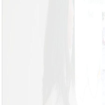
Professorer 2016
Professorer 2015
Professorer 2014
Professorer 2013
Diplomutdelning
Högtider - då och nu
Ulla Mörtberg
Energianalys och miljöbedömning
Systemanalys använder kunskap från olika discipliner för att hitta kri
komplexa system och lösa hållbarhetsproblem. Arbetet har en rumslig
miljöaspekter som annars riskerar att komma i andra hand. Ett klassis
energisystemanalys där man främst undersöker energikällor och deras
de kan ge, energisäkerhet och vissa miljöproblem.
Ulla Mörtbergs forskning berör dock en bredare miljöbedömning med
ekosystemtjänster. I exempelvis en litauisk studie har hon använt rums