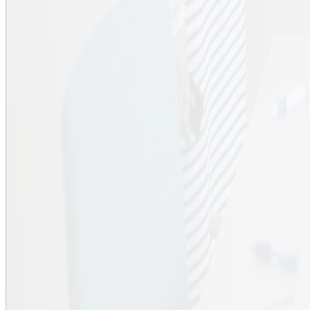
Student på KTH
Alumni
KTH Intranät
Organisation
KTH Biblioteket
KTH:s skolor
Centrumbildningar
Rektor och ledning
KTH:s verksamhetsstöd
Tjänster
Schema