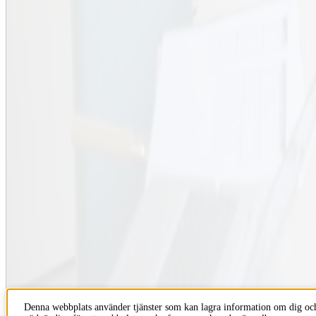
Kurs- och programkatalogen
Lärplattformen Canvas
Webbmejl
Kontakt
KTH
100 44 Stockholm
+46 8 790 60 00
Kontakta KTH
Jobba på KTH
Press och media
Faktura och betalning KTH
Om KTH:s webbplatser
Denna webbplats använder tjänster som kan lagra information om dig och