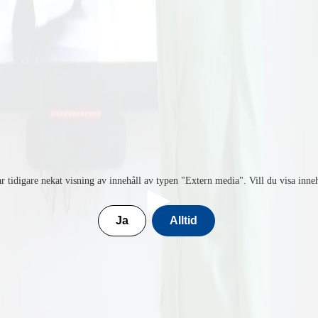
ika ekosystemtjänster, som
er till stöd för biologisk
 ha realistiska
ika ekosystemtjänster i
där tekniskt-ekonomiska,
na system, där många
temtjänster är avgörande för
kartade tillvägagångssätt
saspekter och ett långt
 kan förvaltas hållbart.
r tidigare nekat visning av innehåll av typen "
Extern media
". Vill du visa inne
Ja
Alltid