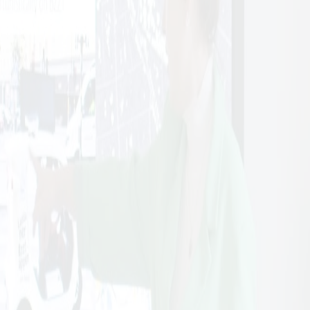
tiska kopplingar mellan
 dimension och omfattar
kt område är
 kostnader, mängden energi
 fokus på
lig systemanalys för att