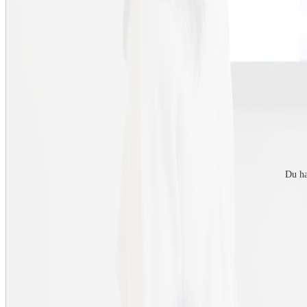
undersöka i vilken utsträckning landets skogar skulle räcka till för ol
produktion av biomassa för energi och material, rekreation och livsmiljö
mångfald. Analysen visade vikten av att använda skogen strategiskt, att
förväntningar på tillgången på bioenergi från skogen och att ta med ol
bedömningen.
Ulla arbetar också med rumsliga analyser vid planering av vindkraft, 
sociala och ekologiska aspekter integreras. Ett annat område är urba
energiaspekter och människors tillgång till urbana tjänster och ekosys
långsiktig hållbarhet. Samma frågor återkommer i olika system, med li
men med olika tillämpningar. Genom att inkludera relevanta hållbarhet
tidsperspektiv går det att få en bättre förståelse av systemen och hur de
Niklas Arvidsson
Emil Björnson
Du ha
Mattias Blennow
David Broman
Terrence Edison Brown
Peter Dinér
Maurice Duits
Lorenzo Frassinetti
Annina H. Persson
Paul Hudson
Sabine Höhler