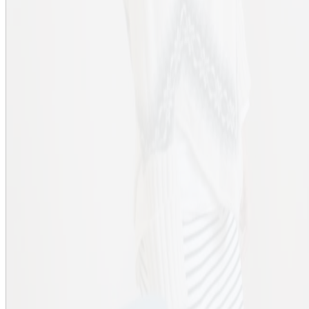
Pavel Korzhavyi
Robert Lagerström
Josefin Larsson
Matilda Larsson
Jonas Mårtensson
Ulla Mörtberg
Kristina Nyström
Karin Odelius
Lisa Prahl Wittberg
Cristian Rojas
Elena Troubitsyna
Xiongfei Wang
KTH
Utbildning
Forskning
Samverkan
Om KTH