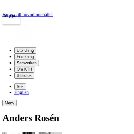
Hoppa till huvudinnehållet
Logga in
kth.se
Utbildning
Forskning
Samverkan
Om KTH
Bibliotek
Sök
English
Meny
Anders Rosén