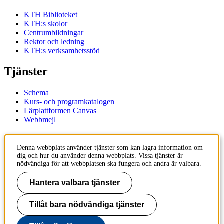
KTH Biblioteket
KTH:s skolor
Centrumbildningar
Rektor och ledning
KTH:s verksamhetsstöd
Tjänster
Schema
Kurs- och programkatalogen
Lärplattformen Canvas
Webbmejl
Kontakt
Denna webbplats använder tjänster som kan lagra information om
dig och hur du använder denna webbplats. Vissa tjänster är
KTH
nödvändiga för att webbplatsen ska fungera och andra är valbara.
100 44 Stockholm
+46 8 790 60 00
Hantera valbara tjänster
Kontakta KTH
Tillåt bara nödvändiga tjänster
Jobba på KTH
Press och media