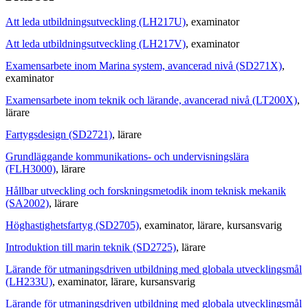
Att leda utbildningsutveckling (LH217U)
, examinator
Att leda utbildningsutveckling (LH217V)
, examinator
Examensarbete inom Marina system, avancerad nivå (SD271X)
,
examinator
Examensarbete inom teknik och lärande, avancerad nivå (LT200X)
,
lärare
Fartygsdesign (SD2721)
, lärare
Grundläggande kommunikations- och undervisningslära
(FLH3000)
, lärare
Hållbar utveckling och forskningsmetodik inom teknisk mekanik
(SA2002)
, lärare
Höghastighetsfartyg (SD2705)
, examinator
, lärare
, kursansvarig
Introduktion till marin teknik (SD2725)
, lärare
Lärande för utmaningsdriven utbildning med globala utvecklingsmål
(LH233U)
, examinator
, lärare
, kursansvarig
Lärande för utmaningsdriven utbildning med globala utvecklingsmål