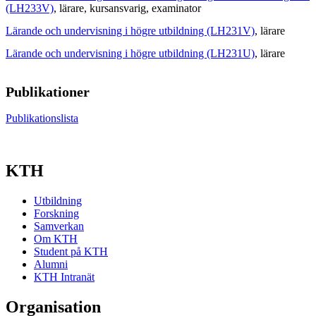
(LH233V)
, lärare
, kursansvarig
, examinator
Lärande och undervisning i högre utbildning (LH231V)
, lärare
Lärande och undervisning i högre utbildning (LH231U)
, lärare
Publikationer
Publikationslista
KTH
Utbildning
Forskning
Samverkan
Om KTH
Student på KTH
Alumni
KTH Intranät
Organisation