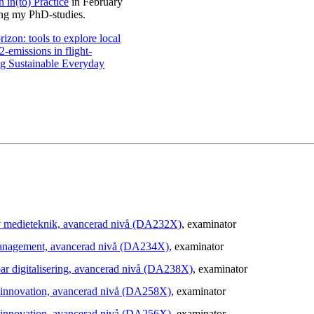
 in(to) Practice
in February
ing my PhD-studies.
izon: tools to explore local
emissions in flight-
ng Sustainable Everyday
tiv medieteknik, avancerad nivå (DA232X)
, examinator
 management, avancerad nivå (DA234X)
, examinator
ar digitalisering, avancerad nivå (DA238X)
, examinator
T innovation, avancerad nivå (DA258X)
, examinator
T innovation, avancerad nivå (DA256X)
, examinator