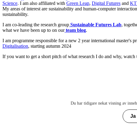
Science
. I am also affiliated with
Green Leap
,
Digital Futures
and
KTH
My areas of interest are sustainability and human-computer interacti
sustainability.
I am co-leading the research group
Sustainable Futures Lab
, togeth
what we have been up to on our
team blog
.
I am programme responsible for a new 2 year international master's
Digitalisation
, starting autumn 2024
If you want to get a short pitch of what research I do and why, watch 
Du har tidigare nekat visning av inneh
Ja