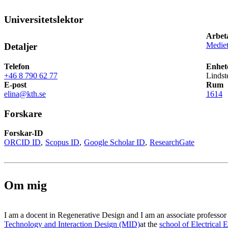
Universitetslektor
Arbet
Mediet
Detaljer
Telefon
Enhet
+46 8 790 62 77
Lindst
E-post
Rum
elina@kth.se
1614
Forskare
Forskar-ID
ORCID ID
Scopus ID
Google Scholar ID
ResearchGate
Om mig
I am a docent in Regenerative Design and I am an associate professor 
Technology and Interaction Design (MID)
at the
school of Electrical