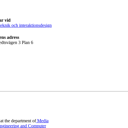
ar vid
eknik och interaktionsdesign
ens adress
edtsvägen 3 Plan 6
at the department of
Media
 Engineering and Computer