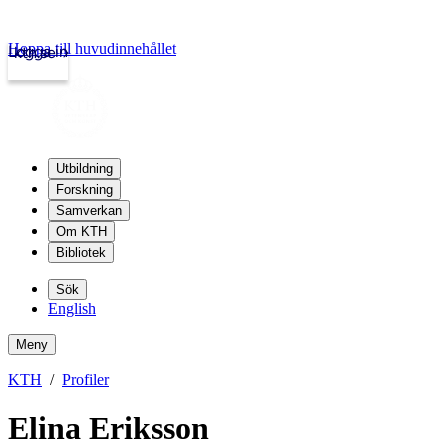
Hoppa till huvudinnehållet
Logga in
kth.se
Utbildning
Forskning
Samverkan
Om KTH
Bibliotek
Sök
English
Meny
KTH
Profiler
Elina Eriksson