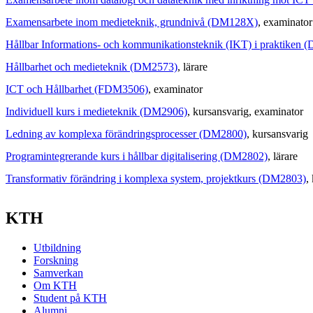
Examensarbete inom medieteknik, grundnivå (DM128X)
, examinator
Hållbar Informations- och kommunikationsteknik (IKT) i praktiken
Hållbarhet och medieteknik (DM2573)
, lärare
ICT och Hållbarhet (FDM3506)
, examinator
Individuell kurs i medieteknik (DM2906)
, kursansvarig
, examinator
Ledning av komplexa förändringsprocesser (DM2800)
, kursansvarig
Programintegrerande kurs i hållbar digitalisering (DM2802)
, lärare
Transformativ förändring i komplexa system, projektkurs (DM2803)
,
KTH
Utbildning
Forskning
Samverkan
Om KTH
Student på KTH
Alumni