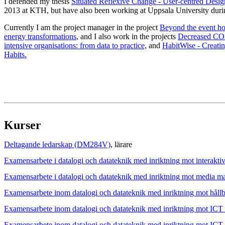
I defended my thesis
Situated Reflexive Change - User-centred Design
2013 at KTH, but have also been working at Uppsala University dur
Currently I am the project manager in the project
Beyond the event hor
energy transformations
, and I also work in the projects
Decreased CO2-
intensive organisations: from data to practice,
and
HabitWise - Creati
Habits.
Kurser
Deltagande ledarskap (DM284V)
, lärare
Examensarbete i datalogi och datateknik med inriktning mot interak
Examensarbete i datalogi och datateknik med inriktning mot media
Examensarbete inom datalogi och datateknik med inriktning mot hållb
Examensarbete inom datalogi och datateknik med inriktning mot IC
Examensarbete inom datalogi och datateknik med inriktning mot IC