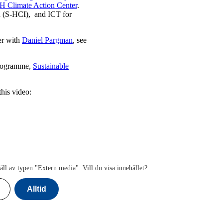
 Climate Action Center
.
on (S-HCI), and ICT for
er with
Daniel Pargman
, see
 programme,
Sustainable
this video:
åll av typen "
Extern media
". Vill du visa innehållet?
Alltid