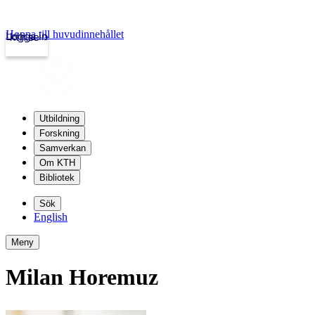
Hoppa till huvudinnehållet
Logga in
kth.se
Utbildning
Forskning
Samverkan
Om KTH
Bibliotek
Sök
English
Meny
Milan Horemuz