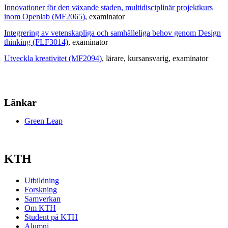
Innovationer för den växande staden, multidisciplinär projektkurs
inom Openlab (MF2065)
, examinator
Integrering av vetenskapliga och samhälleliga behov genom Design
thinking (FLF3014)
, examinator
Utveckla kreativitet (MF2094)
, lärare
, kursansvarig
, examinator
Länkar
Green Leap
KTH
Utbildning
Forskning
Samverkan
Om KTH
Student på KTH
Alumni