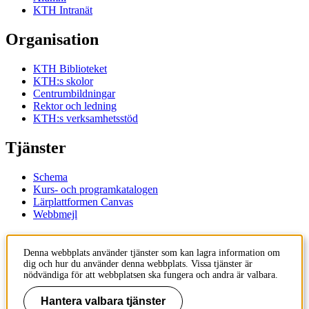
KTH Intranät
Organisation
KTH Biblioteket
KTH:s skolor
Centrumbildningar
Rektor och ledning
KTH:s verksamhetsstöd
Tjänster
Schema
Kurs- och programkatalogen
Lärplattformen Canvas
Webbmejl
Kontakt
Denna webbplats använder tjänster som kan lagra information om
dig och hur du använder denna webbplats. Vissa tjänster är
KTH
nödvändiga för att webbplatsen ska fungera och andra är valbara.
100 44 Stockholm
+46 8 790 60 00
Hantera valbara tjänster