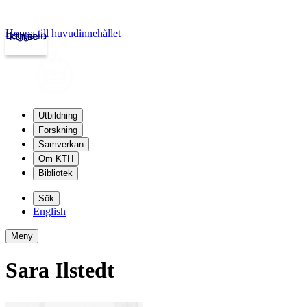
Hoppa till huvudinnehållet
Logga in
kth.se
Utbildning
Forskning
Samverkan
Om KTH
Bibliotek
Sök
English
Meny
Sara Ilstedt