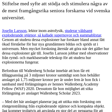
Stiftelse med syfte att stödja och stimulera några av
de mest framgångsrika seniora forskarna vid svenska
universitet.
Josefin Larsson
, lektor inom astrofysik,
studerar våldsamt
exploderande stjärnor, så kallade supernovor och gammablixtar
.
Genom att studera dessa explosioner har forskare bland annat fått
ökad förståelse för hur nya grundämnen bildas och sprids ut i
universum. Men mycket forskning återstår att göra när det gäller hur
dessa explosioner går till. Josefin Larsson jobbar med observationer
från rymd- och markbaserade teleskop för att studera hur
explosionerna fungerar.
Befordran till Wallenberg Scholar innebär att hon får ett
tilläggsanslag på 3 miljoner kronor samtidigt som hon behåller
anslaget på 1,75 miljoner kronor per år under fem år hon fick i
samband med förlängningen av hennes Wallenberg Academy
Fellow (WAF) 2020. Dessutom får hon möjlighet att söka
förlängning av anslaget Wallenberg Scholar 2023.
– Med det här anslaget planerar jag att utöka min forskning om
röntgenstrålning från exploderande stjärnor och kompakta objekt.
Jag kommer troligtvis att använda en stor del av pengarna för att