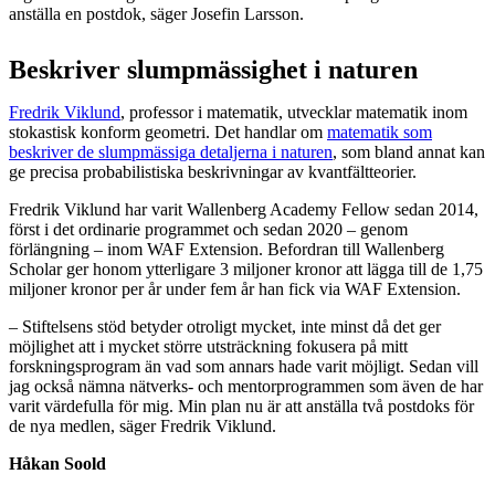
anställa en postdok, säger Josefin Larsson.
Beskriver slumpmässighet i naturen
Fredrik Viklund
, professor i matematik, utvecklar matematik inom
stokastisk konform geometri. Det handlar om
matematik som
beskriver de slumpmässiga detaljerna i naturen
, som bland annat kan
ge precisa probabilistiska beskrivningar av kvantfältteorier.
Fredrik Viklund har varit Wallenberg Academy Fellow sedan 2014,
först i det ordinarie programmet och sedan 2020 – genom
förlängning – inom WAF Extension. Befordran till Wallenberg
Scholar ger honom ytterligare 3 miljoner kronor att lägga till de 1,75
miljoner kronor per år under fem år han fick via WAF Extension.
– Stiftelsens stöd betyder otroligt mycket, inte minst då det ger
möjlighet att i mycket större utsträckning fokusera på mitt
forskningsprogram än vad som annars hade varit möjligt. Sedan vill
jag också nämna nätverks- och mentorprogrammen som även de har
varit värdefulla för mig. Min plan nu är att anställa två postdoks för
de nya medlen, säger Fredrik Viklund.
Håkan Soold