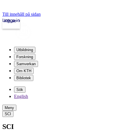
Till innehåll på sidan
Logga in
kth.se
Utbildning
Forskning
Samverkan
Om KTH
Bibliotek
Sök
English
Meny
SCI
SCI