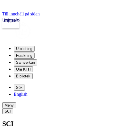
Till innehåll på sidan
Logga in
kth.se
Utbildning
Forskning
Samverkan
Om KTH
Bibliotek
Sök
English
Meny
SCI
SCI