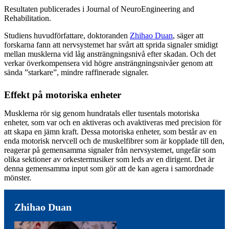
Resultaten publicerades i Journal of NeuroEngineering and
Rehabilitation.
Studiens huvudförfattare, doktoranden
Zhihao Duan
, säger att
forskarna fann att nervsystemet har svårt att sprida signaler smidigt
mellan musklerna vid låg ansträngningsnivå efter skadan. Och det
verkar överkompensera vid högre ansträngningsnivåer genom att
sända ”starkare”, mindre raffinerade signaler.
Effekt på motoriska enheter
Musklerna rör sig genom hundratals eller tusentals motoriska
enheter, som var och en aktiveras och avaktiveras med precision för
att skapa en jämn kraft. Dessa motoriska enheter, som består av en
enda motorisk nervcell och de muskelfibrer som är kopplade till den,
reagerar på gemensamma signaler från nervsystemet, ungefär som
olika sektioner av orkestermusiker som leds av en dirigent. Det är
denna gemensamma input som gör att de kan agera i samordnade
mönster.
Zhihao Duan