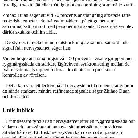
frivilliga tryckte lätt eller måttligt mot en anordning som mätte kraft .
Zhihao Duan säger att vid 20 procents ansträngning arbetade färre
motoriska enheter i de två vadmusklerna på ett gemensamt,
samordnat sätt jämfört med personer utan skada. Deras rörelser blev
därför skakiga och instabila.
–De styrdes i mycket mindre utsträckning av samma samordnade
signal från nervsystemet, säger han.
Vid en högre ansträngningsnivå – 50 procent – visade gruppen med
ryggmärgsskada en starkare lågfrekvent synkronisering mellan de
två musklerna. Kroppen förlorar flexibilitet och precision i
kontrollen av rörelsen.
– Detta kan vara ett tecken på att nervsystemet kompenserar genom
att sända starkare, mindre raffinerade signaler, säger Zhihao Duan
och fortsätter:
Unik inblick
– Ett intressant fynd är att nervsystemet efter en ryggmärgsskada blir
stelare och har svårare att anpassa sitt arbetssätt när musklerna
arbetar hårdare. Ett friskt nervsystem kan däremot anpassa sin
strategi efter kraftbehovet för att justera den gemensamma