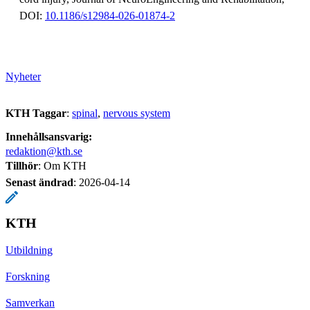
DOI:
10.1186/s12984-026-01874-2
Nyheter
KTH Taggar
:
spinal
nervous system
Innehållsansvarig:
redaktion@kth.se
Tillhör
: Om KTH
Senast ändrad
:
2026-04-14
KTH
Utbildning
Forskning
Samverkan