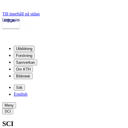
Till innehåll på sidan
Logga in
kth.se
Utbildning
Forskning
Samverkan
Om KTH
Bibliotek
Sök
English
Meny
SCI
SCI