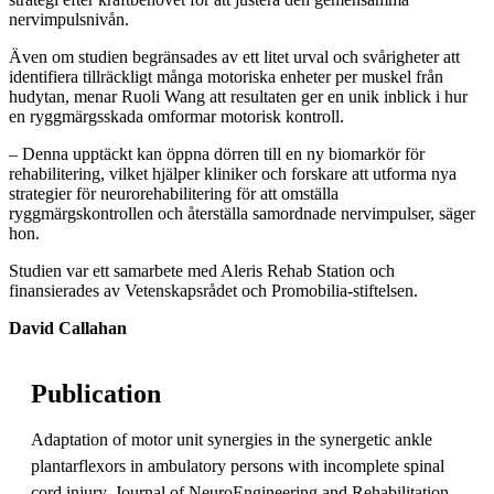
nervimpulsnivån.
Även om studien begränsades av ett litet urval och svårigheter att
identifiera tillräckligt många motoriska enheter per muskel från
hudytan, menar Ruoli Wang att resultaten ger en unik inblick i hur
en ryggmärgsskada omformar motorisk kontroll.
– Denna upptäckt kan öppna dörren till en ny biomarkör för
rehabilitering, vilket hjälper kliniker och forskare att utforma nya
strategier för neurorehabilitering för att omställa
ryggmärgskontrollen och återställa samordnade nervimpulser, säger
hon.
Studien var ett samarbete med Aleris Rehab Station och
finansierades av Vetenskapsrådet och Promobilia-stiftelsen.
David Callahan
Publication
Adaptation of motor unit synergies in the synergetic ankle
plantarflexors in ambulatory persons with incomplete spinal
cord injury, Journal of NeuroEngineering and Rehabilitation,