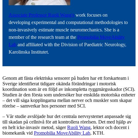
Associate Professor Ruoli Wang's
work focuses on
developing experimental and computational methodologies to
non-invasively estimate muscle neuromechanics. She is a
member of the research team at the
Promobilia MoveAbility
Lab
and affiliated with the Division of Paediatric Neurology,
Karolinska Institutet.
Genom att fästa elektriska sensorer på huden har ett forskarteam i
Sverige identifierat tidigare okända förändringar i motorisk
koordination som är en följd av inkompletta ryggmärgsskador (SCI).
Studien är den första som undersöker hur enskilda motoriska enheter
– det vill säga kopplingarna mellan nerver och muskler som skapar
rörelse – samverkar hos personer med SCI.
– Vår studie avslöjade hur det centrala nervsystemet anpassade sig
till skadan på cellnivå för att kontrollera rörelsen. Det med hjälp av
en helt icke-invasiv metod, säger
Ruoli Wang
, lektor och docent i
biomekanik vid
Promobilia MoveAbility Lab
, KTH.