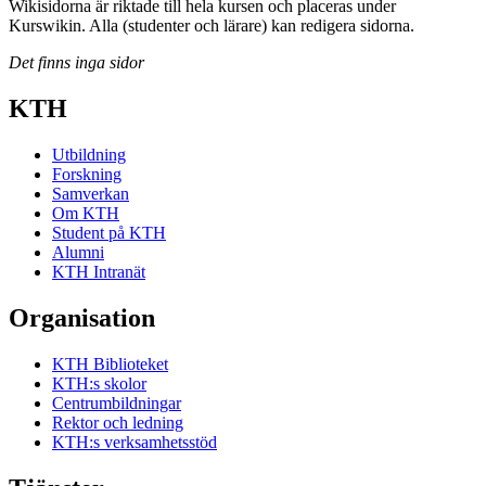
Wikisidorna är riktade till hela kursen och placeras under
Kurswikin. Alla (studenter och lärare) kan redigera sidorna.
Det finns inga sidor
KTH
Utbildning
Forskning
Samverkan
Om KTH
Student på KTH
Alumni
KTH Intranät
Organisation
KTH Biblioteket
KTH:s skolor
Centrumbildningar
Rektor och ledning
KTH:s verksamhetsstöd