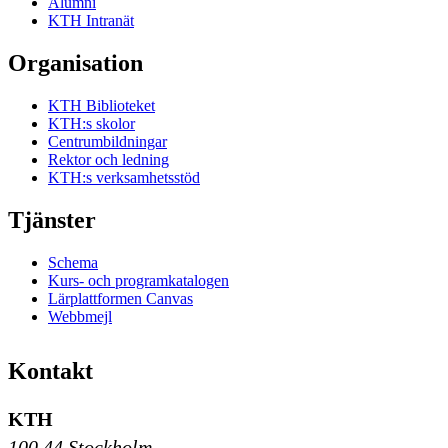
Alumni
KTH Intranät
Organisation
KTH Biblioteket
KTH:s skolor
Centrumbildningar
Rektor och ledning
KTH:s verksamhetsstöd
Tjänster
Schema
Kurs- och programkatalogen
Lärplattformen Canvas
Webbmejl
Kontakt
KTH
100 44 Stockholm