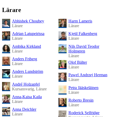
Lärare
Abhishek Choubey
Harm Lameris
Lärare
Lärare
Adrian Latupeirissa
Kjetil Falkenberg
Lärare
Lärare
Ambika Kirkland
Nils David Teodor
Lärare
Holmgren
Lärare
Anders Friberg
Olof Bälter
Lärare
Lärare
Anders Lundström
Pawel Andrzej Herman
Lärare
Lärare
André Holzapfel
Petra Jääskeläinen
Kursansvarig, Lärare
Lärare
Anna-Kaisa Kaila
Roberto Bresin
Lärare
Lärare
Anna Deichler
Roderick Selfridge
Lärare