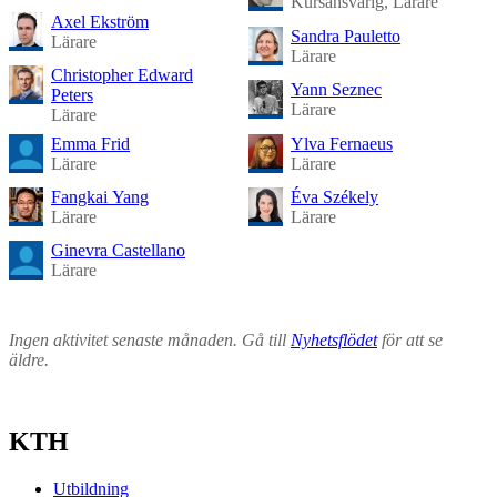
Kursansvarig, Lärare
Axel Ekström
Sandra Pauletto
Lärare
Lärare
Christopher Edward
Yann Seznec
Peters
Lärare
Lärare
Emma Frid
Ylva Fernaeus
Lärare
Lärare
Fangkai Yang
Éva Székely
Lärare
Lärare
Ginevra Castellano
Lärare
Ingen aktivitet senaste månaden. Gå till
Nyhetsflödet
för att se
äldre.
KTH
Utbildning