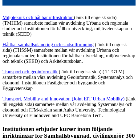
Miljöteknik och hållbar infrastruktur
(länk till engelsk sida)
(TMHIM) samarbete mellan vår avdelning Urbana och regionala
studier och Institutionen för hållbar utveckling, miljövetenskap och
teknik (SEED)
Hållbar samhällsplanering och stadsutformning
(länk till engelsk
sida) (THSSM) samarbete mellan vår avdelning Urbana och
regionala studier, Institutionen för hållbar utveckling, miljövetenskap
och teknik (SEED) och Arkitekturskolan.
Transport och geoinformatik
(länk till engelsk sida) ( TTGTM)
samarbete mellan våra avdelning Geoinformatik, Systemanalys och
ekonomi, Instutitionen Fastigheter och byggande och
Byggvetenskap
Transport, Mobility and Innovation (Joint EIT Urban Mobility)
(länk
till engelsk sida) samarbete mellan vår avdelning Systemanalys och
ekonomi och ITM-skolan samt Aalto University, Technological
University of Eindhoven and UPC Barcelona Tech.
Institutionen erbjuder kurser inom följande
inriktningar för Samhällsbyggnad, civilingenjör 300