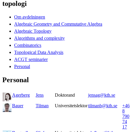
topologi
Om avdelningen
Algebraic Geometry and Commutative Algebra
Algebraic Topology
Algorithms and complexity
Combinatorics
Topological Data Analysis
ACGT seminarier
Personal
Personal
Agerberg
Jens
Doktorand
jensag@kth.se
Bauer
Tilman
Universitetslektor
tilmanb@kth.se
+46
8
790
74
17