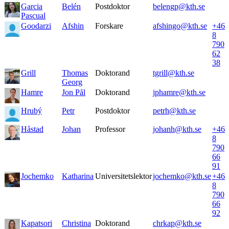
Garcia
Belén
Postdoktor
belengp@kth.se
Pascual
Goodarzi
Afshin
Forskare
afshingo@kth.se
+46
8
790
62
38
Grill
Thomas
Doktorand
tgrill@kth.se
Georg
Hamre
Jon Pål
Doktorand
jphamre@kth.se
Hrubý
Petr
Postdoktor
petrh@kth.se
Håstad
Johan
Professor
johanh@kth.se
+46
8
790
66
91
Jochemko
Katharina
Universitetslektor
jochemko@kth.se
+46
8
790
66
92
Kapatsori
Christina
Doktorand
chrkap@kth.se