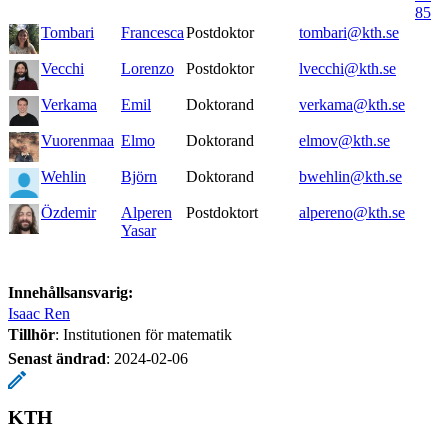
85
Tombari
Francesca
Postdoktor
tombari@kth.se
Vecchi
Lorenzo
Postdoktor
lvecchi@kth.se
Verkama
Emil
Doktorand
verkama@kth.se
Vuorenmaa
Elmo
Doktorand
elmov@kth.se
Wehlin
Björn
Doktorand
bwehlin@kth.se
Özdemir
Alperen
Postdoktort
alpereno@kth.se
Yasar
Innehållsansvarig:
Isaac Ren
Tillhör
: Institutionen för matematik
Senast ändrad
:
2024-02-06
KTH