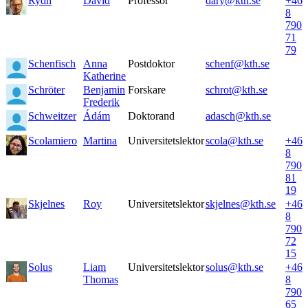
Rydh
David
Professor
dary@kth.se
+46
8
790
71
79
Schenfisch
Anna
Postdoktor
schenf@kth.se
Katherine
Schröter
Benjamin
Forskare
schrot@kth.se
Frederik
Schweitzer
Ádám
Doktorand
adasch@kth.se
Scolamiero
Martina
Universitetslektor
scola@kth.se
+46
8
790
81
19
Skjelnes
Roy
Universitetslektor
skjelnes@kth.se
+46
8
790
72
15
Solus
Liam
Universitetslektor
solus@kth.se
+46
Thomas
8
790
65