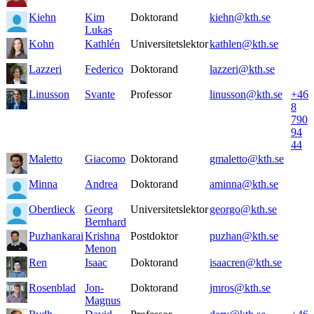
Kiehn
Kim
Doktorand
kiehn@kth.se
Lukas
Kohn
Kathlén
Universitetslektor
kathlen@kth.se
Lazzeri
Federico
Doktorand
lazzeri@kth.se
Linusson
Svante
Professor
linusson@kth.se
+46
8
790
94
44
Maletto
Giacomo
Doktorand
gmaletto@kth.se
Minna
Andrea
Doktorand
aminna@kth.se
Oberdieck
Georg
Universitetslektor
georgo@kth.se
Bernhard
Puzhankarai
Krishna
Postdoktor
puzhan@kth.se
Menon
Ren
Isaac
Doktorand
isaacren@kth.se
Rosenblad
Jon-
Doktorand
jmros@kth.se
Magnus