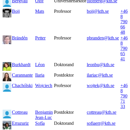
Bergvall
Olof
Universitetslektor
olofberg@kth.se
Boij
Mats
Professor
boij@kth.se
+46
8
790
66
48
Brändén
Petter
Professor
pbranden@kth.se
+46
8
790
65
41
Burkhardt
Léon
Doktorand
leonbu@kth.se
Carannante
Ilaria
Postdoktor
ilariac@kth.se
Chachólski
Wojciech
Professor
wojtek@kth.se
+46
8
790
71
33
Cottreau
Benjamin
Postdoktor
cottreau@kth.se
Jean-Luc
Errazuriz
Sofía
Doktorand
sofiaerr@kth.se