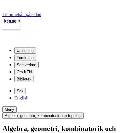
Till innehåll på sidan
Logga in
kth.se
Utbildning
Forskning
Samverkan
Om KTH
Bibliotek
Sök
English
Meny
Algebra, geometri, kombinatorik och topologi
Algebra, geometri, kombinatorik och