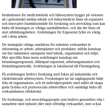
Institutionen för medicinteknik och hälsosystem bygger på visionen
att i gränslandet mellan teknik och hälsa/medicin finns ett expansivt
och innovativt framtidsområde för forskning och utveckling som kan
bidra till lösningen av viktiga samhällsbehov, och där det finns ett
stort utbildningsbehov. Avdelningen för Ergonomi fyller en viktig
roll i detta arbete.
De strategiskt viktiga områdena för enhetens verksamhet är
utformning av arbete, arbetsplatser och produkter, utifrån kunskap
om hur människor samspelar med teknik, organisation och miljö.
Mer specifikt finns inom avdelningen kunskap om
belastningsergonomi, tillämpad ergonomi, arbetsorganisation och
förändringsmetodik. Avdelningen är lokaliserad till Flemingsberg.
På avdelningen bedrivs forskning med fokus på industriella och
vårdrelaterade arbetssystem. Forskningen tar sin utgångspunkt både
från ett organisations- och ett individperspektiv med målet att skapa
goda fysiska och psykosociala arbetsvillkor och samtidigt bidra till
verksamhetens effektivitet.
De forsknings- och utvecklingsprojekt som bedrivs genomförs ofta i
samarbete med industri eller med offentlig verksamhet, men också