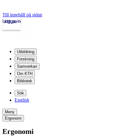
Till innehåll på sidan
Logga in
kth.se
Utbildning
Forskning
Samverkan
Om KTH
Bibliotek
Sök
English
Meny
Ergonomi
Ergonomi