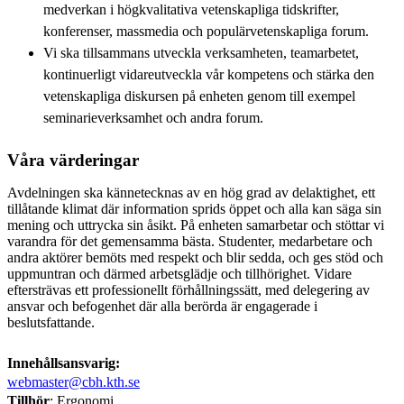
medverkan i högkvalitativa vetenskapliga tidskrifter,
konferenser, massmedia och populärvetenskapliga forum.
Vi ska tillsammans utveckla verksamheten, teamarbetet,
kontinuerligt vidareutveckla vår kompetens och stärka den
vetenskapliga diskursen på enheten genom till exempel
seminarieverksamhet och andra forum.
Våra värderingar
Avdelningen ska kännetecknas av en hög grad av delaktighet, ett
tillåtande klimat där information sprids öppet och alla kan säga sin
mening och uttrycka sin åsikt. På enheten samarbetar och stöttar vi
varandra för det gemensamma bästa. Studenter, medarbetare och
andra aktörer bemöts med respekt och blir sedda, och ges stöd och
uppmuntran och därmed arbetsglädje och tillhörighet. Vidare
eftersträvas ett professionellt förhållningssätt, med delegering av
ansvar och befogenhet där alla berörda är engagerade i
beslutsfattande.
Innehållsansvarig:
webmaster@cbh.kth.se
Tillhör
: Ergonomi