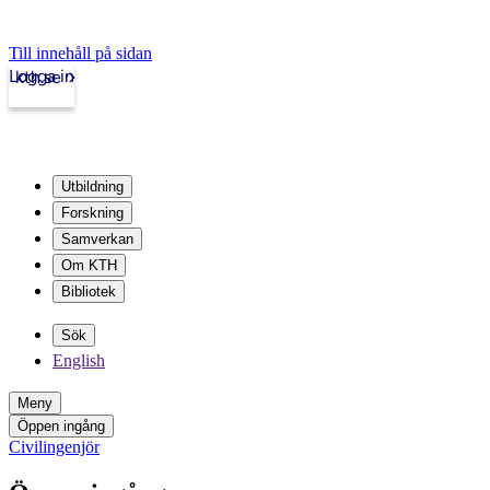
Till innehåll på sidan
Logga in
kth.se
Utbildning
Forskning
Samverkan
Om KTH
Bibliotek
Sök
English
Meny
Öppen ingång
Civilingenjör