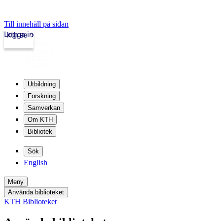
Till innehåll på sidan
Logga in
kth.se
Utbildning
Forskning
Samverkan
Om KTH
Bibliotek
Sök
English
Meny
Använda biblioteket
KTH Biblioteket