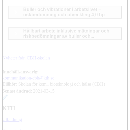
Buller och vibrationer i arbetslivet –
riskbedömning och utveckling 4,0 hp
Hållbart arbete inklusive mätningar och
riskbedömningar av buller och...
Nyheter från CBH-skolan
Innehållsansvarig:
kommunikation-cbh@kth.se
Tillhör
: Skolan för kemi, bioteknologi och hälsa (CBH)
Senast ändrad
:
2021-03-15
KTH
Utbildning