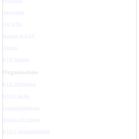
Forskning
Samverkan
Om KTH
Student på KTH
Alumni
KTH Intranät
Organisation
KTH Biblioteket
KTH:s skolor
Centrumbildningar
Rektor och ledning
KTH:s verksamhetsstöd