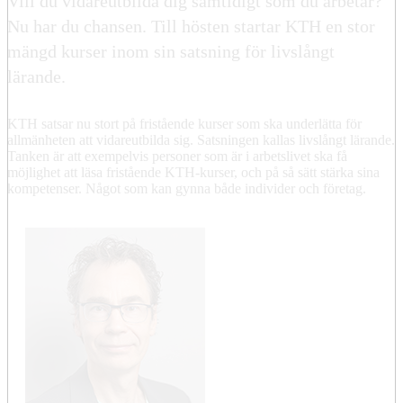
Vill du vidareutbilda dig samtidigt som du arbetar?
Nu har du chansen. Till hösten startar KTH en stor
mängd kurser inom sin satsning för livslångt
lärande.
KTH satsar nu stort på fristående kurser som ska underlätta för
allmänheten att vidareutbilda sig. Satsningen kallas livslångt lärande.
Tanken är att exempelvis personer som är i arbetslivet ska få
möjlighet att läsa fristående KTH-kurser, och på så sätt stärka sina
kompetenser. Något som kan gynna både individer och företag.