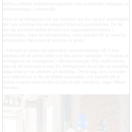
hållbara arbeten, belastningsergonomi, och avancerade mätningar av
luftföroreningar i arbetsmiljö.
Målet är att deltagarna i de här kurserna ska lära sig hur arbetsmiljön
bör vara utformad för att optimera hälsa och produktivitet. De får
lära sig samband mellan fysiska och organisatoriska brister i
arbetsmiljön, risker för hälsoproblem, samt metoder för att utveckla
arbetsmiljön. Dessutom är kurserna är gratis.
– Eftersom vi tänker på människors arbetsbelastning vill vi inte
uppmana till att arbeta heltid och läsa kurser samtidigt. Vi hoppas att
arbetsgivare ser möjligheten i vårt nya koncept. Man skulle kunna
säga att det enda som kostar för arbetsgivaren är att låta sin anställda
lägga delar av sin arbetstid på studierna. Det är inga dyra konsulter
som behöver tas in för att utbilda personalen, och framför allt är
lärarna experter som forskar på just de här områdena, säger Mikael
Forsman.