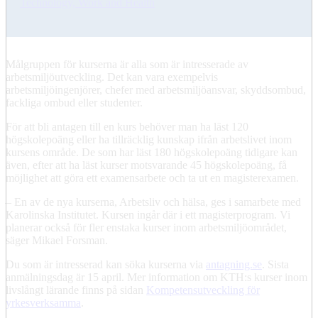
Technology, Work and Health
Målgruppen för kurserna är alla som är intresserade av
arbetsmiljöutveckling. Det kan vara exempelvis
arbetsmiljöingenjörer, chefer med arbetsmiljöansvar, skyddsombud,
fackliga ombud eller studenter.
För att bli antagen till en kurs behöver man ha läst 120
högskolepoäng eller ha tillräcklig kunskap ifrån arbetslivet inom
kursens område. De som har läst 180 högskolepoäng tidigare kan
även, efter att ha läst kurser motsvarande 45 högskolepoäng, få
möjlighet att göra ett examensarbete och ta ut en magisterexamen.
– En av de nya kurserna, Arbetsliv och hälsa, ges i samarbete med
Karolinska Institutet. Kursen ingår där i ett magisterprogram. Vi
planerar också för fler enstaka kurser inom arbetsmiljöområdet,
säger Mikael Forsman.
Du som är intresserad kan söka kurserna via
antagning.se
. Sista
anmälningsdag är 15 april. Mer information om KTH:s kurser inom
livslångt lärande finns på sidan
Kompetensutveckling för
yrkesverksamma
.