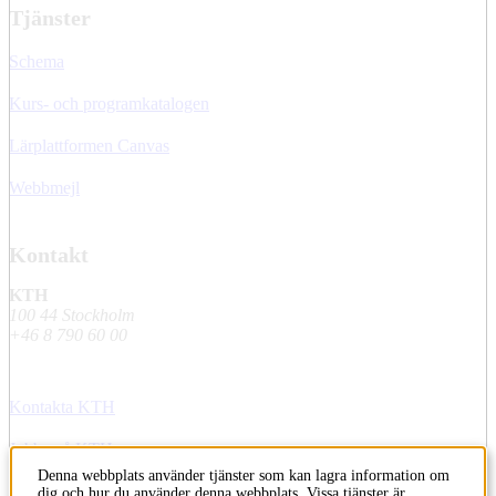
Tjänster
Schema
Kurs- och programkatalogen
Lärplattformen Canvas
Webbmejl
Kontakt
KTH
100 44 Stockholm
+46 8 790 60 00
Kontakta KTH
Jobba på KTH
Denna webbplats använder tjänster som kan lagra information om
Press och media
dig och hur du använder denna webbplats. Vissa tjänster är