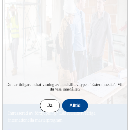
Du har tidigare nekat visning av innehåll av typen "
Extern media
". Vill
du visa innehållet?
Ja
Alltid
Intresserad av fördjupning? Läs KTH:s tvååriga
internationella masterprogram.