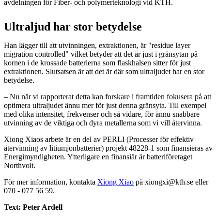
avdelningen för Fiber- och polymerteknologi vid KTH.
Ultraljud har stor betydelse
Han lägger till att utvinningen, extraktionen, är "residue layer
migration controlled" vilket betyder att det är just i gränsytan på
kornen i de krossade batterierna som flaskhalsen sitter för just
extraktionen. Slutsatsen är att det är där som ultraljudet har en stor
betydelse.
– Nu när vi rapporterat detta kan forskare i framtiden fokusera på att
optimera ultraljudet ännu mer för just denna gränsyta. Till exempel
med olika intensitet, frekvenser och så vidare, för ännu snabbare
utvinning av de viktiga och dyra metallerna som vi vill återvinna.
Xiong Xiaos arbete är en del av PERLI (Processer för effektiv
återvinning av litiumjonbatterier) projekt 48228-1 som finansieras av
Energimyndigheten. Ytterligare en finansiär är batteriföretaget
Northvolt.
För mer information, kontakta
Xiong Xiao
på xiongxi@kth.se eller
070 - 077 56 59.
Text: Peter Ardell