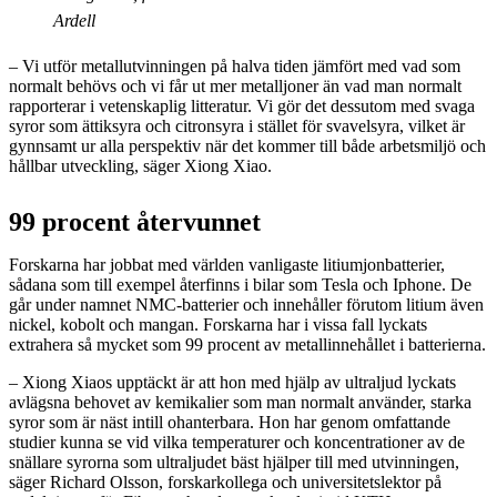
Ardell
– Vi utför metallutvinningen på halva tiden jämfört med vad som
normalt behövs och vi får ut mer metalljoner än vad man normalt
rapporterar i vetenskaplig litteratur. Vi gör det dessutom med svaga
syror som ättiksyra och citronsyra i stället för svavelsyra, vilket är
gynnsamt ur alla perspektiv när det kommer till både arbetsmiljö och
hållbar utveckling, säger Xiong Xiao.
99 procent återvunnet
Forskarna har jobbat med världen vanligaste litiumjonbatterier,
sådana som till exempel återfinns i bilar som Tesla och Iphone. De
går under namnet NMC-batterier och innehåller förutom litium även
nickel, kobolt och mangan. Forskarna har i vissa fall lyckats
extrahera så mycket som 99 procent av metallinnehållet i batterierna.
– Xiong Xiaos upptäckt är att hon med hjälp av ultraljud lyckats
avlägsna behovet av kemikalier som man normalt använder, starka
syror som är näst intill ohanterbara. Hon har genom omfattande
studier kunna se vid vilka temperaturer och koncentrationer av de
snällare syrorna som ultraljudet bäst hjälper till med utvinningen,
säger Richard Olsson, forskarkollega och universitetslektor på