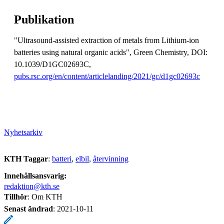
Publikation
"Ultrasound-assisted extraction of metals from Lithium-ion
batteries using natural organic acids", Green Chemistry, DOI:
10.1039/D1GC02693C,
pubs.rsc.org/en/content/articlelanding/2021/gc/d1gc02693c
Nyhetsarkiv
KTH Taggar
:
batteri
elbil
återvinning
Innehållsansvarig:
redaktion@kth.se
Tillhör
: Om KTH
Senast ändrad
:
2021-10-11