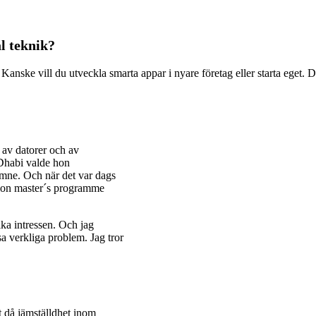
al teknik?
Kanske vill du utveckla smarta appar i nyare företag eller starta eget.
d av datorer och av
Dhabi valde hon
ne. Och när det var dags
tion master´s programme
ika intressen. Och jag
sa verkliga problem. Jag tror
t då jämställdhet inom