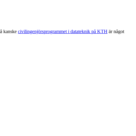
 Då kanske
civilingenjörsprogrammet i datateknik på KTH
är något