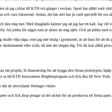
 så jag cyklar till KTH två gånger i veckan. Sport har alltid varit vikti
sa och vara fokuserad. Sedan, det här året har ju varit speciellt för oss 
h lära mig mer. Med Imagilabs känner jag att jag har ett kall. Jag vill 
er för. Att jobba för något som är större än mig själv. Och att jobba med
skulle vilja säga, som jag inte insåg i gymnasiet, är att bara för att du 
te skrämmande eller svårt, låt inte det stoppa dig. För du kan alltid pro
sitt projekt, få finansiering för att bygga den första prototypen, hjäl
 ut till KTH Innovations Brighterprogram och fick åka till New York.
där de utvecklade företaget vidare.
r och fick ihop pengar så det räckte för att producera ett första part