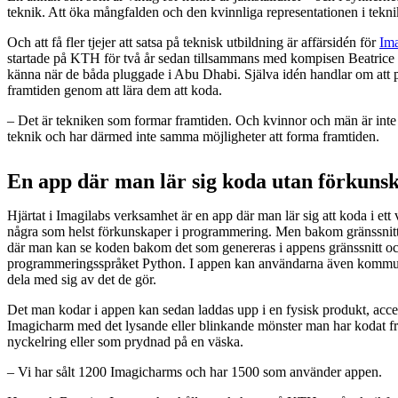
teknik. Att öka mångfalden och den kvinnliga representationen i tekn
Och att få fler tjejer att satsa på teknisk utbildning är affärsidén för
Ima
startade på KTH för två år sedan tillsammans med kompisen Beatrice
känna när de båda pluggade i Abu Dhabi. Själva idén handlar om att p
framtiden genom att lära dem att koda.
– Det är tekniken som formar framtiden. Och kvinnor och män är inte
teknik och har därmed inte samma möjligheter att forma framtiden.
En app där man lär sig koda utan förkuns
Hjärtat i Imagilabs verksamhet är en app där man lär sig att koda i ett v
några som helst förkunskaper i programmering. Men bakom gränssnitt
där man kan se koden bakom det som genereras i appens gränssnitt och 
programmeringsspråket Python. I appen kan användarna även kommu
dela med sig av det de gör.
Det man kodar i appen kan sedan laddas upp i en fysisk produkt, acc
Imagicharm med det lysande eller blinkande mönster man har kodat 
nyckelring eller som prydnad på en väska.
– Vi har sålt 1200 Imagicharms och har 1500 som använder appen.