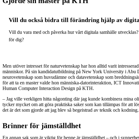
Gjorde sin master på KTH
Vill du också bidra till förändring hjälp av digit
Vill du vara med och påverka hur vårt digitala samhälle utvecklas? 
för dig?
Men utöver intresset för naturvetenskap har hon alltid varit intressera
människor. På sin kandidatutbildning på New York University i Abu 
neurovetenskap som huvudämne och datavetenskap som breddningsäm
för att ta en master valde hon människa-datorinteraktion, ICT Innova
Human Computer Interaction Design på KTH.
– Jag ville verkligen hitta någonting där jag kunde kombinera mina ol
tycker mycket om att göra praktiska saker som kan tillämpas för att lö
det är det som gjorde att jag blev så begeistrad av teknik och kodning.
Brinner för jämställdhet
En annan sak som är viktig för henne är jämställdhet – och i synnerhe