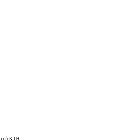
ign på KTH