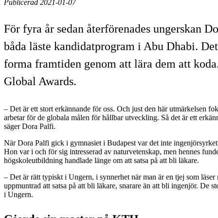
Publicerad 2021-01-07
För fyra år sedan återförenades ungerskan D
båda läste kandidatprogram i Abu Dhabi. Det bl
forma framtiden genom att lära dem att kod
Global Awards.
– Det är ett stort erkännande för oss. Och just den här utmärkelsen fo
arbetar för de globala målen för hållbar utveckling. Så det är ett erkä
säger Dora Palfi.
När Dora Palfi gick i gymnasiet i Budapest var det inte ingenjörsyrke
Hon var i och för sig intresserad av naturvetenskap, men hennes funde
högskoleutbildning handlade länge om att satsa på att bli läkare.
– Det är rätt typiskt i Ungern, i synnerhet när man är en tjej som läse
uppmuntrad att satsa på att bli läkare, snarare än att bli ingenjör. De 
i Ungern.