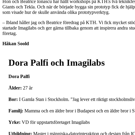
Hon och Beatrice Ionascu har hållt workshops på KTH:s två teknikfest
Giants och Tekla. Och när de började bygga sin prototyp fick de hjäl
som visade hur de skulle använda olika prototypverktyg.
– Ibland håller jag och Beatrice föredrag på KTH. Vi fick mycket stö
startade Imagilabs och ger gärna tillbaka genom att inspirera andra stud
företag.
Håkan Soold
Dora Palfi och Imagilabs
Dora Palfi
Ålder:
27 år
Bor:
I Gamla Stan i Stockholm. ”Jag lever ett riktigt stockholmsliv.
Familj:
Mamma och en äldre bror i Budapest och en äldre bror i S
Yrke:
VD för uppstartsföretaget Imagilabs
Utbildning:
Master i människa-datorinteraktion och design från