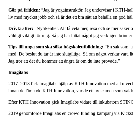
Gör på fritiden:
”Jag är yogainstruktör. Jag undervisar i KTH-hallen
liv med mycket jobb och så är det ett bra sätt att behålla en god häl
Drivkrafter:
”Nyfikenhet. Att få veta mer, resa och se mer saker oc
väldigt viktigt för mig. Så jag har hittat något jag verkligen brinn
Tips till unga som ska söka högskoleutbildning:
”En sak som jag 
med. De beslut du tar är inte slutgiltiga. Så om något verkar vara li
Jag tror att det du kommer att ångra är om du inte provade.”
Imagilabs
2017–2018 fick Imagilabs hjälp av KTH Innovation med att utveckla 
innan de lämnade KTH Innovation, var de ett av teamen som valdes
Efter KTH Innovation gick Imagilabs vidare till inkubatorn STING 
2019 genomförde Imagilabs en crowd funding-kampanj via Kickstarte