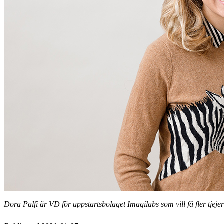
Dora Palfi är VD för uppstartsbolaget Imagilabs som vill få fler tjejer 