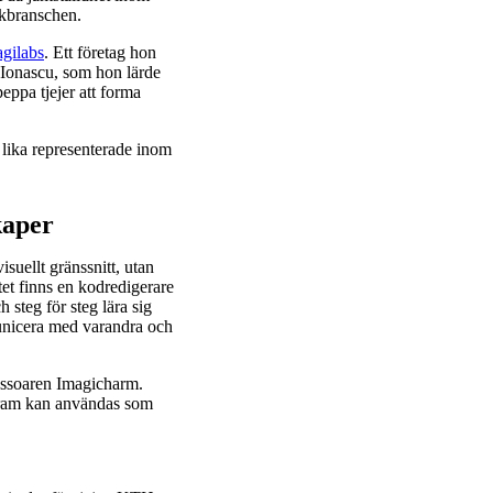
ikbranschen.
gilabs
. Ett företag hon
 Ionascu, som hon lärde
eppa tjejer att forma
 lika representerade inom
kaper
isuellt gränssnitt, utan
et finns en kodredigerare
steg för steg lära sig
nicera med varandra och
essoaren Imagicharm.
fram kan användas som