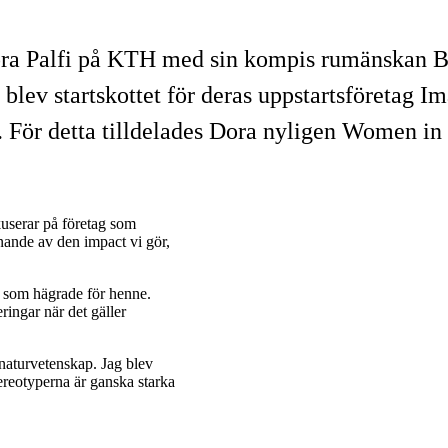
ora Palfi på KTH med sin kompis rumänskan Be
ev startskottet för deras uppstartsföretag Imagi
a. För detta tilldelades Dora nyligen Women 
kuserar på företag som
nnande av den impact vi gör,
t som hägrade för henne.
ringar när det gäller
r naturvetenskap. Jag blev
stereotyperna är ganska starka