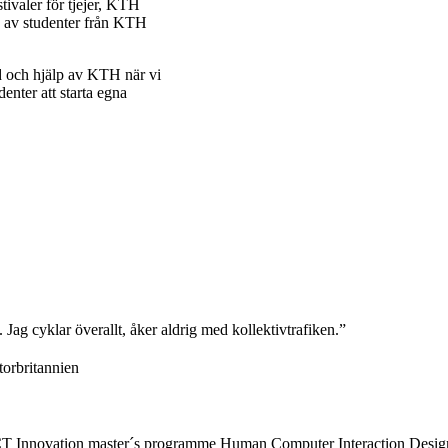
ivaler för tjejer, KTH
p av studenter från KTH
d och hjälp av KTH när vi
enter att starta egna
 Jag cyklar överallt, åker aldrig med kollektivtrafiken.”
torbritannien
 ICT Innovation master´s programme Human Computer Interaction Des