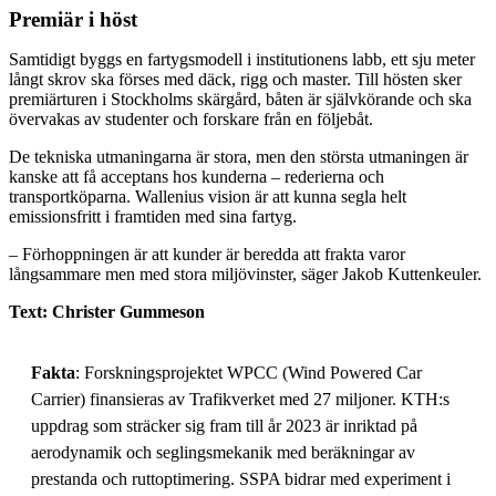
Premiär i höst
Samtidigt byggs en fartygsmodell i institutionens labb, ett sju meter
långt skrov ska förses med däck, rigg och master. Till hösten sker
premiärturen i Stockholms skärgård, båten är självkörande och ska
övervakas av studenter och forskare från en följebåt.
De tekniska utmaningarna är stora, men den största utmaningen är
kanske att få acceptans hos kunderna – rederierna och
transportköparna. Wallenius vision är att kunna segla helt
emissionsfritt i framtiden med sina fartyg.
– Förhoppningen är att kunder är beredda att frakta varor
långsammare men med stora miljövinster, säger Jakob Kuttenkeuler.
Text: Christer Gummeson
Fakta
: Forskningsprojektet WPCC (Wind Powered Car
Carrier) finansieras av Trafikverket med 27 miljoner. KTH:s
uppdrag som sträcker sig fram till år 2023 är inriktad på
aerodynamik och seglingsmekanik med beräkningar av
prestanda och ruttoptimering. SSPA bidrar med experiment i