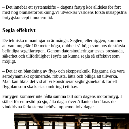
– Det innebär ett systemskifte – dagens fartyg kör alldeles för fort
med hög bränsleförbrukning.Vi utvecklar världens första utsläppsfria
fartygskoncept i modern tid.
Segla effektivt
De tekniska utmaningarna är många. Seglen, eller riggen, kommer
att vara ungefär 100 meter höga, dubbelt så höga som hos de största
befintliga segelfartygen. Genom datorsimuleringar testas prestanda,
säkerhet och tillförlitlighet i syfte att kunna segla så effektivt som
möjligt.
– Det är en blandning av flyg- och skeppsteknik. Riggarna ska vara
aerodynamiskt optimerade, robusta, lätta och billiga att tillverka.
Man kan likna det vid att vi konstruerar seglingsmekanik för ett
flygplan som ska kastas omkring i ett hav.
Fartygen kommer inte hålla samma fart som dagens motorfartyg. I
stället för en restid på sju, åtta dagar över Atlanten beräknas de
vinddrivna farkosterna behöva uppemot tolv dagar.