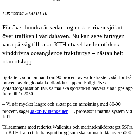
Publicerad 2020-03-16
För över hundra år sedan tog motordriven sjöfart
över trafiken i världshaven. Nu kan segelfartygen
vara på väg tillbaka. KTH utvecklar framtidens
vinddrivna oceangående fraktfartyg – nästan helt
utan utsläpp.
Sjöfarten, som har hand om 90 procent av världsfrakten, står för två
procent av de globala koldioxidutsläppen. Enligt FN:s
sjöfartsorganisation IMO:s mål ska sjötrafiken halvera sina uppsläpp
fram till år 2050.
– Vi når mycket längre och siktar på en minskning med 80-90
procent, säger
Jakob Kuttenkeuler
, professor i marina system vid
KTH.
Tillsammans med rederiet Wallenius och marinteknikföretaget SSPA
tar KTH fram ett biltransportfartyg som ska kunna frakta över 6000