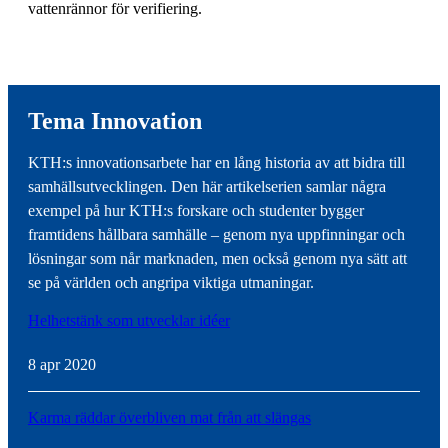
vattenrännor för verifiering.
Tema Innovation
KTH:s innovationsarbete har en lång historia av att bidra till
samhällsutvecklingen. Den här artikelserien samlar några
exempel på hur KTH:s forskare och studenter bygger
framtidens hållbara samhälle – genom nya uppfinningar och
lösningar som når marknaden, men också genom nya sätt att
se på världen och angripa viktiga utmaningar.
Helhetstänk som utvecklar idéer
8 apr 2020
Karma räddar överbliven mat från att slängas