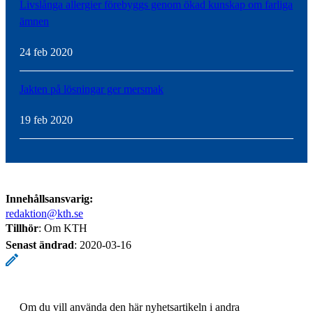
Livslånga allergier förebyggs genom ökad kunskap om farliga
ämnen
24 feb 2020
Jakten på lösningar ger mersmak
19 feb 2020
Innehållsansvarig:
redaktion@kth.se
Tillhör
: Om KTH
Senast ändrad
:
2020-03-16
Om du vill använda den här nyhetsartikeln i andra