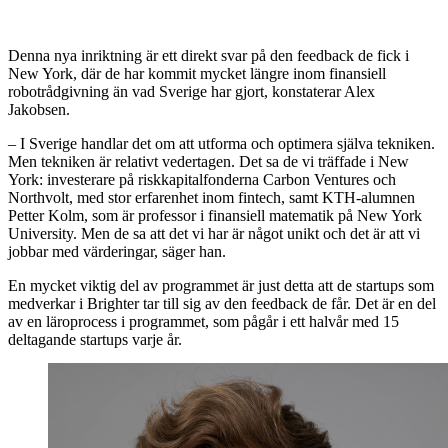
Denna nya inriktning är ett direkt svar på den feedback de fick i
New York, där de har kommit mycket längre inom finansiell
robotrådgivning än vad Sverige har gjort, konstaterar Alex
Jakobsen.
– I Sverige handlar det om att utforma och optimera själva tekniken.
Men tekniken är relativt vedertagen. Det sa de vi träffade i New
York: investerare på riskkapitalfonderna Carbon Ventures och
Northvolt, med stor erfarenhet inom fintech, samt KTH-alumnen
Petter Kolm, som är professor i finansiell matematik på New York
University. Men de sa att det vi har är något unikt och det är att vi
jobbar med värderingar, säger han.
En mycket viktig del av programmet är just detta att de startups som
medverkar i Brighter tar till sig av den feedback de får. Det är en del
av en läroprocess i programmet, som pågår i ett halvår med 15
deltagande startups varje år.