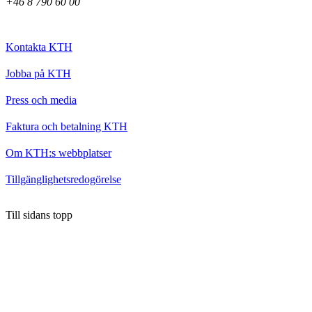
+46 8 790 60 00
Kontakta KTH
Jobba på KTH
Press och media
Faktura och betalning KTH
Om KTH:s webbplatser
Tillgänglighetsredogörelse
Till sidans topp