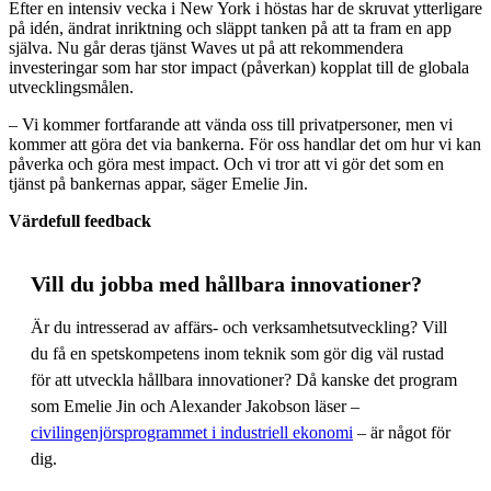
Efter en intensiv vecka i New York i höstas har de skruvat ytterligare
på idén, ändrat inriktning och släppt tanken på att ta fram en app
själva. Nu går deras tjänst Waves ut på att rekommendera
investeringar som har stor impact (påverkan) kopplat till de globala
utvecklingsmålen.
– Vi kommer fortfarande att vända oss till privatpersoner, men vi
kommer att göra det via bankerna. För oss handlar det om hur vi kan
påverka och göra mest impact. Och vi tror att vi gör det som en
tjänst på bankernas appar, säger Emelie Jin.
Värdefull feedback
Vill du jobba med hållbara innovationer?
Är du intresserad av affärs- och verksamhetsutveckling? Vill
du få en spetskompetens inom teknik som gör dig väl rustad
för att utveckla hållbara innovationer? Då kanske det program
som Emelie Jin och Alexander Jakobson läser –
civilingenjörsprogrammet i industriell ekonomi
– är något för
dig.