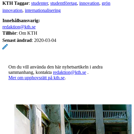
KTH Taggar
:
studenter
studentföretag
innovation
grön
innovation
internationalisering
Innehållsansvarig:
redaktion@kth.se
Tillhör
: Om KTH
Senast ändrad
:
2020-03-04
Om du vill använda den här nyhetsartikeln i andra
sammanhang, kontakta
redaktion@kth.se
.
​​​​​​​Mer om upphovsrätt på kth.se
​​​​​​​​​​​​​​.