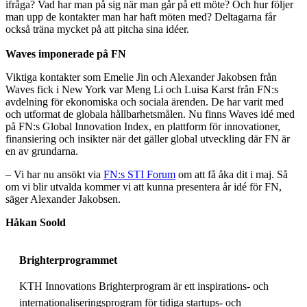
ifråga? Vad har man på sig när man går på ett möte? Och hur följer
man upp de kontakter man har haft möten med? Deltagarna får
också träna mycket på att pitcha sina idéer.
Waves imponerade på FN
Viktiga kontakter som Emelie Jin och Alexander Jakobsen från
Waves fick i New York var Meng Li och Luisa Karst från FN:s
avdelning för ekonomiska och sociala ärenden. De har varit med
och utformat de globala hållbarhetsmålen. Nu finns Waves idé med
på FN:s Global Innovation Index, en plattform för innovationer,
finansiering och insikter när det gäller global utveckling där FN är
en av grundarna.
– Vi har nu ansökt via
FN:s STI Forum
om att få åka dit i maj. Så
om vi blir utvalda kommer vi att kunna presentera år idé för FN,
säger Alexander Jakobsen.
Håkan Soold
Brighterprogrammet
KTH Innovations Brighterprogram är ett inspirations- och
internationaliseringsprogram för tidiga startups- och