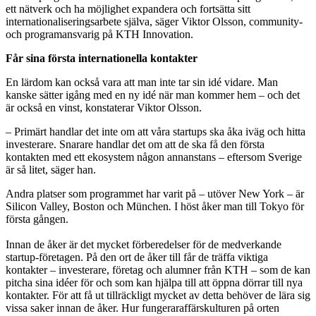
ett nätverk och ha möjlighet expandera och fortsätta sitt
internationaliseringsarbete själva, säger Viktor Olsson, community-
och programansvarig på KTH Innovation.
Får sina första internationella kontakter
En lärdom kan också vara att man inte tar sin idé vidare. Man
kanske sätter igång med en ny idé när man kommer hem – och det
är också en vinst, konstaterar Viktor Olsson.
– Primärt handlar det inte om att våra startups ska åka iväg och hitta
investerare. Snarare handlar det om att de ska få den första
kontakten med ett ekosystem någon annanstans – eftersom Sverige
är så litet, säger han.
Andra platser som programmet har varit på – utöver New York – är
Silicon Valley, Boston och München
.
I höst åker man till Tokyo för
första gången.
Innan de åker är det mycket förberedelser för de medverkande
startup-företagen. På den ort de åker till får de träffa viktiga
kontakter – investerare, företag och alumner från KTH – som de kan
pitcha sina idéer för och som kan hjälpa till att öppna dörrar till nya
kontakter. För att få ut tillräckligt mycket av detta behöver de lära sig
vissa saker innan de åker. Hur fungeraraffärskulturen på orten